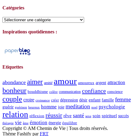
Catégories
Catégories
Inspirations quotidiennes :
Etiquettes
amour
aimer
abondance
attraction
argent
amoureux
amitié
bonheur
confiance
bouddhisme
communication
conscience
colère
couple
femme
croire
dépression
désir
enfant
créer
famille
croissance
meditation
homme
psychologie
guérir
joie
guérison
heureux
noel
relation
réussir
santé
spirituel
rêve
soin
succès
réflexion
sexe
vie
émotion
énergie
équilibre
thérapie
âme
Copyright © AM Chemin de Vie | Tous droits réservés.
Thème Fashify par
FRT