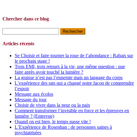
Chercher dans ce blog
Rechercher :
Articles récents
Se Choisir et faire tourner la roue de l’abondance : Rabais sur
le prochain stage !
Trois EMI, trois retours à la vie, une même question : que
faire après avoir touché la lumière ?
La graisse n’est pas l’ennemie mais un langage du corps
L’expérience des rats qui a changé notre façon de comprendre
l’espoir
Message aux écolos
Message du jour
Choisir de vivre dans la peur ou la paix
Comment transformer l’invisible en force et les épreuves en
lumière ? (Entrevue)
Quand on est bien, le temps passe vite !
L’Expérience de Rosenhan : de personnes saines à
psychiatrisées