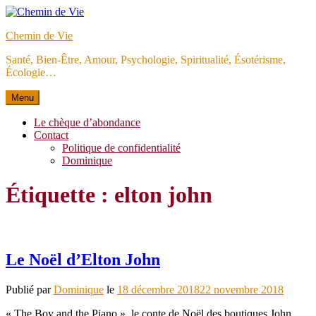
Aller
au
Chemin de Vie
contenu
Santé, Bien-Être, Amour, Psychologie, Spiritualité, Ésotérisme,
Écologie…
Menu
Le chèque d’abondance
Contact
Politique de confidentialité
Dominique
Étiquette :
elton john
Le Noël d’Elton John
Publié par
Dominique
le
18 décembre 2018
22 novembre 2018
« The Boy and the Piano », le conte de Noël des boutiques John