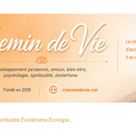
E
iritualité, Ésotérisme, Écologie…