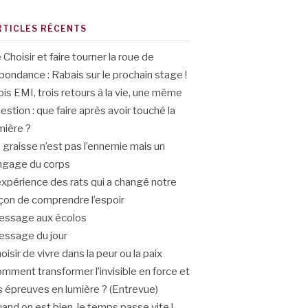
RTICLES RÉCENTS
 Choisir et faire tourner la roue de
abondance : Rabais sur le prochain stage !
ois EMI, trois retours à la vie, une même
estion : que faire après avoir touché la
mière ?
 graisse n’est pas l’ennemie mais un
ngage du corps
expérience des rats qui a changé notre
çon de comprendre l’espoir
ssage aux écolos
ssage du jour
oisir de vivre dans la peur ou la paix
mment transformer l’invisible en force et
s épreuves en lumière ? (Entrevue)
and on est bien, le temps passe vite !