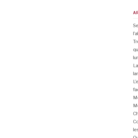
A
Se
l’
Tr
qu
lu
La
la
L’
fa
Me
Me
Ch
Co
le
Qu