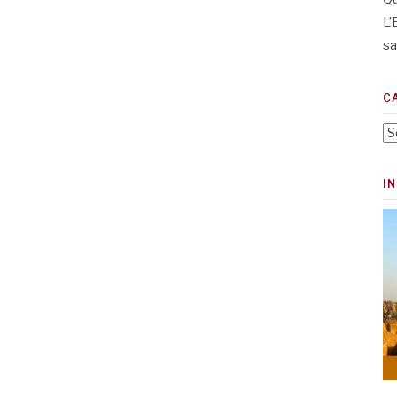
L’
sa
C
Ca
I