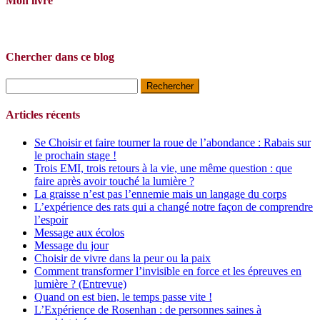
Mon livre
Chercher dans ce blog
Rechercher :
Articles récents
Se Choisir et faire tourner la roue de l’abondance : Rabais sur
le prochain stage !
Trois EMI, trois retours à la vie, une même question : que
faire après avoir touché la lumière ?
La graisse n’est pas l’ennemie mais un langage du corps
L’expérience des rats qui a changé notre façon de comprendre
l’espoir
Message aux écolos
Message du jour
Choisir de vivre dans la peur ou la paix
Comment transformer l’invisible en force et les épreuves en
lumière ? (Entrevue)
Quand on est bien, le temps passe vite !
L’Expérience de Rosenhan : de personnes saines à