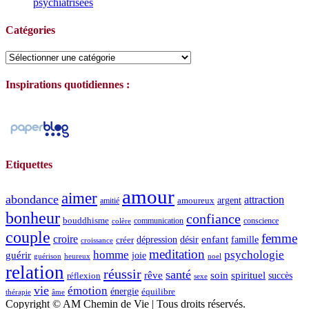
psychiatrisées
Catégories
Catégories
Inspirations quotidiennes :
Etiquettes
amour
aimer
abondance
attraction
argent
amoureux
amitié
bonheur
confiance
bouddhisme
communication
conscience
colère
couple
femme
croire
dépression
désir
enfant
créer
famille
croissance
meditation
homme
psychologie
guérir
joie
guérison
heureux
noel
relation
réussir
santé
spirituel
rêve
soin
succès
réflexion
sexe
vie
émotion
énergie
équilibre
thérapie
âme
Copyright © AM Chemin de Vie | Tous droits réservés.