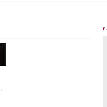
P
ers
r