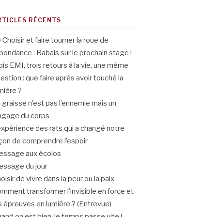
RTICLES RÉCENTS
 Choisir et faire tourner la roue de
abondance : Rabais sur le prochain stage !
ois EMI, trois retours à la vie, une même
estion : que faire après avoir touché la
mière ?
 graisse n’est pas l’ennemie mais un
ngage du corps
expérience des rats qui a changé notre
çon de comprendre l’espoir
ssage aux écolos
ssage du jour
oisir de vivre dans la peur ou la paix
mment transformer l’invisible en force et
s épreuves en lumière ? (Entrevue)
and on est bien, le temps passe vite !