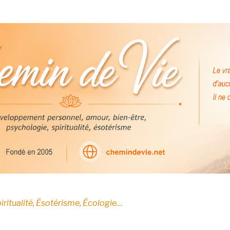
E
iritualité, Ésotérisme, Écologie…