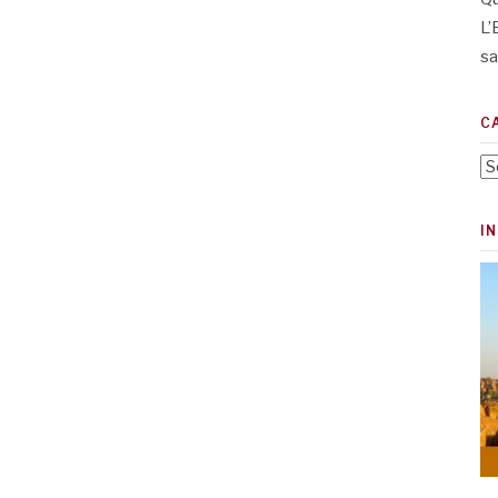
L’
sa
C
Ca
I