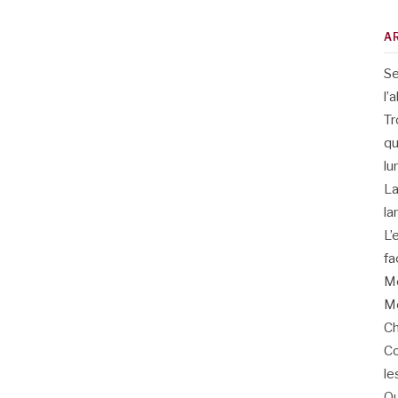
A
Se
l’
Tr
qu
lu
La
la
L’
fa
Me
Me
Ch
Co
le
Qu