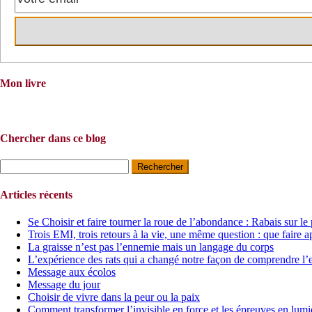
Mon livre
Chercher dans ce blog
Rechercher :
Articles récents
Se Choisir et faire tourner la roue de l’abondance : Rabais sur le
Trois EMI, trois retours à la vie, une même question : que faire a
La graisse n’est pas l’ennemie mais un langage du corps
L’expérience des rats qui a changé notre façon de comprendre l’
Message aux écolos
Message du jour
Choisir de vivre dans la peur ou la paix
Comment transformer l’invisible en force et les épreuves en lumi