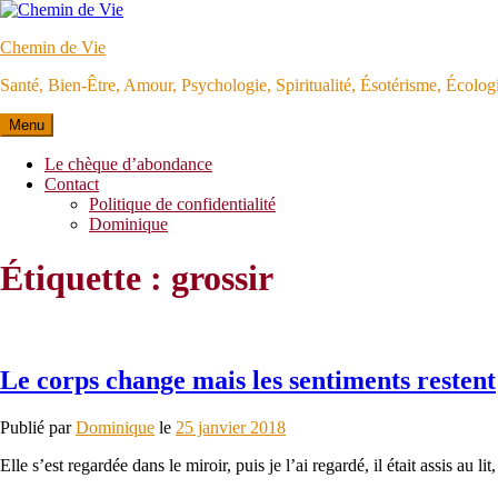
Aller
au
Chemin de Vie
contenu
Santé, Bien-Être, Amour, Psychologie, Spiritualité, Ésotérisme, Écolo
Menu
Le chèque d’abondance
Contact
Politique de confidentialité
Dominique
Étiquette :
grossir
Le corps change mais les sentiments restent
Publié par
Dominique
le
25 janvier 2018
Elle s’est regardée dans le miroir, puis je l’ai regardé, il était assis a