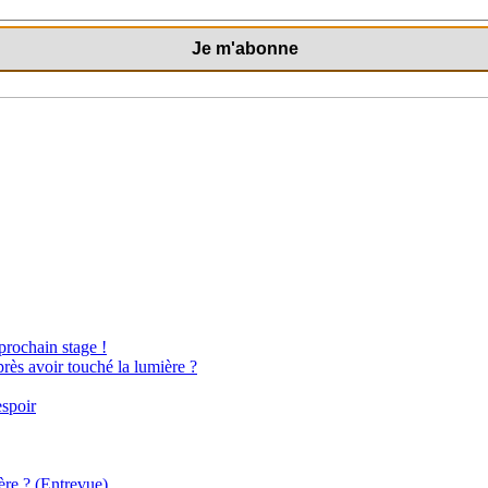
 prochain stage !
près avoir touché la lumière ?
espoir
ère ? (Entrevue)