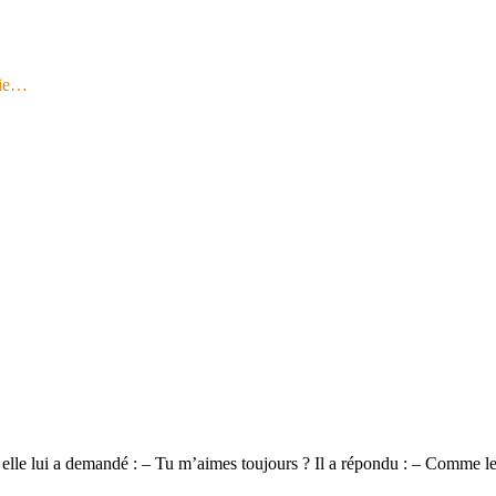
gie…
u lit, elle lui a demandé : – Tu m’aimes toujours ? Il a répondu : – Comme 