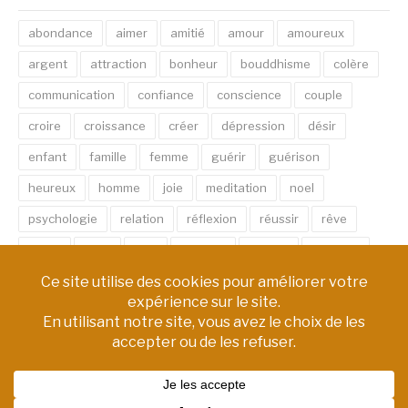
abondance
aimer
amitié
amour
amoureux
argent
attraction
bonheur
bouddhisme
colère
communication
confiance
conscience
couple
croire
croissance
créer
dépression
désir
enfant
famille
femme
guérir
guérison
heureux
homme
joie
meditation
noel
psychologie
relation
réflexion
réussir
rêve
santé
sexe
soin
spirituel
succès
thérapie
vie
âme
émotion
énergie
équilibre
Copyright © AM Chemin de Vie | Tous droits réservés.
Thème Fashify par
FRT