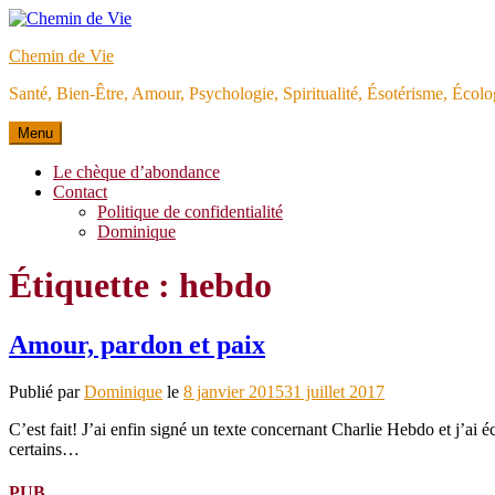
Aller
au
Chemin de Vie
contenu
Santé, Bien-Être, Amour, Psychologie, Spiritualité, Ésotérisme, Éco
Menu
Le chèque d’abondance
Contact
Politique de confidentialité
Dominique
Étiquette :
hebdo
Amour, pardon et paix
Publié par
Dominique
le
8 janvier 2015
31 juillet 2017
C’est fait! J’ai enfin signé un texte concernant Charlie Hebdo et j’ai é
certains…
PUB