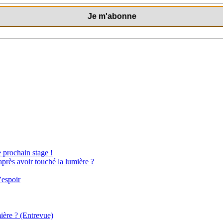
e prochain stage !
après avoir touché la lumière ?
’espoir
ière ? (Entrevue)