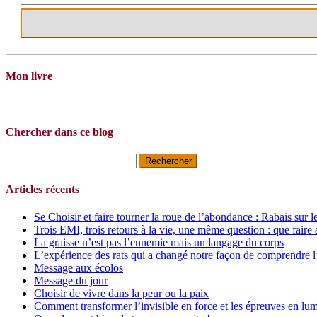
Mon livre
Chercher dans ce blog
Rechercher :
Articles récents
Se Choisir et faire tourner la roue de l’abondance : Rabais sur l
Trois EMI, trois retours à la vie, une même question : que faire 
La graisse n’est pas l’ennemie mais un langage du corps
L’expérience des rats qui a changé notre façon de comprendre l
Message aux écolos
Message du jour
Choisir de vivre dans la peur ou la paix
Comment transformer l’invisible en force et les épreuves en lum