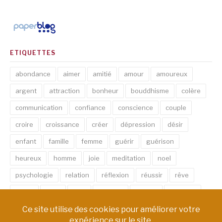
ETIQUETTES
abondance
aimer
amitié
amour
amoureux
argent
attraction
bonheur
bouddhisme
colère
communication
confiance
conscience
couple
croire
croissance
créer
dépression
désir
enfant
famille
femme
guérir
guérison
heureux
homme
joie
meditation
noel
psychologie
relation
réflexion
réussir
rêve
santé
sexe
soin
spirituel
succès
thérapie
vie
âme
émotion
énergie
équilibre