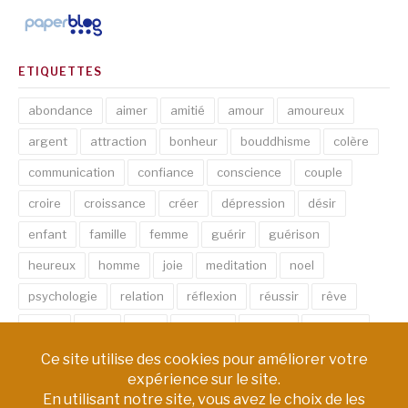
ETIQUETTES
abondance
aimer
amitié
amour
amoureux
argent
attraction
bonheur
bouddhisme
colère
communication
confiance
conscience
couple
croire
croissance
créer
dépression
désir
enfant
famille
femme
guérir
guérison
heureux
homme
joie
meditation
noel
psychologie
relation
réflexion
réussir
rêve
santé
sexe
soin
spirituel
succès
thérapie
vie
âme
émotion
énergie
équilibre