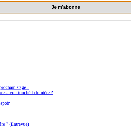
 prochain stage !
près avoir touché la lumière ?
espoir
ère ? (Entrevue)