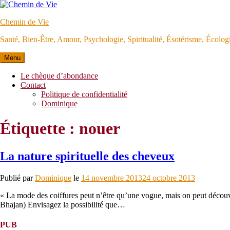
Aller
au
Chemin de Vie
contenu
Santé, Bien-Être, Amour, Psychologie, Spiritualité, Ésotérisme, Écolo
Menu
Le chèque d’abondance
Contact
Politique de confidentialité
Dominique
Étiquette :
nouer
La nature spirituelle des cheveux
Publié par
Dominique
le
14 novembre 2013
24 octobre 2013
« La mode des coiffures peut n’être qu’une vogue, mais on peut découvr
Bhajan) Envisagez la possibilité que…
PUB