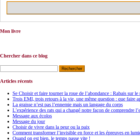
Mon livre
Chercher dans ce blog
Rechercher :
Articles récents
Se Choisir et faire tourner la roue de l’abondance : Rabais sur le
Trois EMI, trois retours à la vie, une même question : que faire a
La graisse n’est pas l’ennemie mais un langage du corps
L’expérience des rats qui a changé notre façon de comprendre l’
Message aux écolos
Message du jour
Choisir de vivre dans la peur ou la paix
Comment transformer l’invisible en force et les épreuves en lumi
Quand on est bien, le temps passe vite !