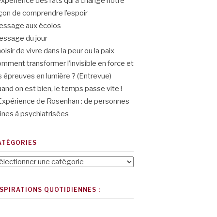
expérience des rats qui a changé notre
çon de comprendre l’espoir
ssage aux écolos
ssage du jour
oisir de vivre dans la peur ou la paix
mment transformer l’invisible en force et
s épreuves en lumière ? (Entrevue)
and on est bien, le temps passe vite !
Expérience de Rosenhan : de personnes
ines à psychiatrisées
ATÉGORIES
tégories
NSPIRATIONS QUOTIDIENNES :