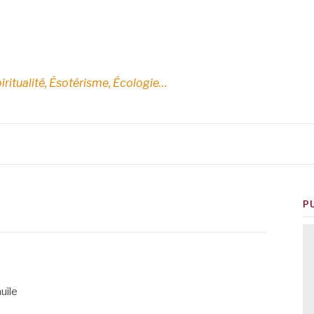
E
iritualité, Ésotérisme, Écologie…
P
uile