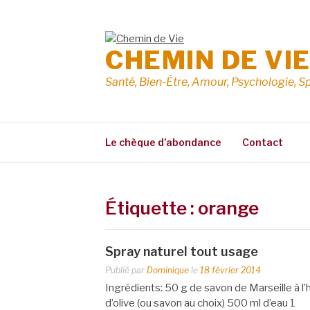
Aller
au
contenu
CHEMIN DE VI
Santé, Bien-Être, Amour, Psychologie, Sp
Le chèque d’abondance
Contact
Étiquette :
orange
Spray naturel tout usage
Publié par
Dominique
le
18 février 2014
Ingrédients: 50 g de savon de Marseille à l’h
d’olive (ou savon au choix) 500 ml d’eau 1