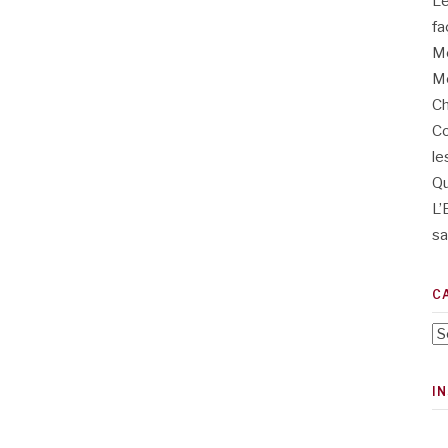
L’
fa
Me
Me
Ch
Co
le
Qu
L’
sa
C
Ca
I