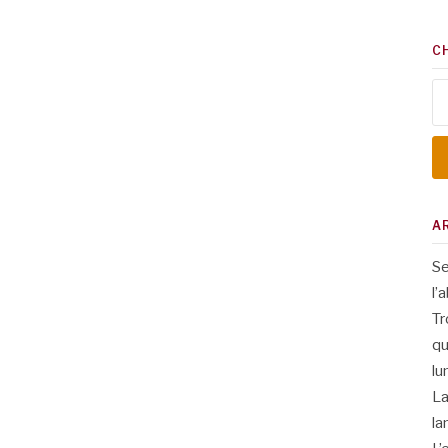
C
Re
A
Se
l’
Tr
qu
lu
La
la