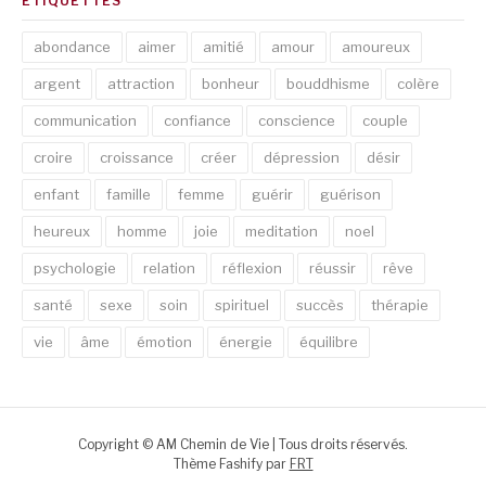
ETIQUETTES
abondance
aimer
amitié
amour
amoureux
argent
attraction
bonheur
bouddhisme
colère
communication
confiance
conscience
couple
croire
croissance
créer
dépression
désir
enfant
famille
femme
guérir
guérison
heureux
homme
joie
meditation
noel
psychologie
relation
réflexion
réussir
rêve
santé
sexe
soin
spirituel
succès
thérapie
vie
âme
émotion
énergie
équilibre
Copyright © AM Chemin de Vie | Tous droits réservés.
Thème Fashify par
FRT