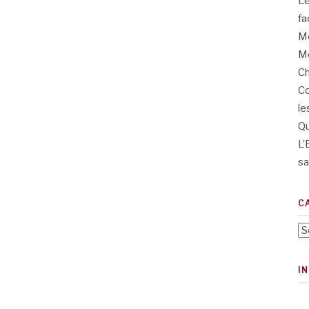
L’
fa
Me
Me
Ch
Co
le
Qu
L’
sa
C
Ca
I