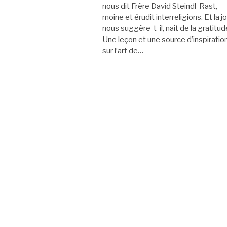
nous dit Frère David Steindl-Rast,
moine et érudit interreligions. Et la jo
nous suggère-t-il, nait de la gratitud
Une leçon et une source d’inspiratio
sur l’art de…