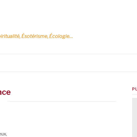
E
iritualité, Ésotérisme, Écologie…
P
nce
eux,