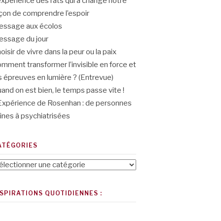
expérience des rats qui a changé notre
çon de comprendre l’espoir
ssage aux écolos
ssage du jour
oisir de vivre dans la peur ou la paix
mment transformer l’invisible en force et
s épreuves en lumière ? (Entrevue)
and on est bien, le temps passe vite !
Expérience de Rosenhan : de personnes
ines à psychiatrisées
ATÉGORIES
tégories
NSPIRATIONS QUOTIDIENNES :