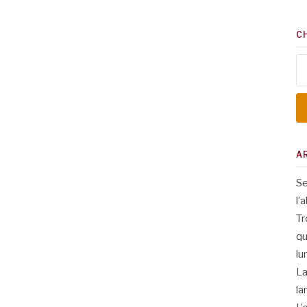
C
Re
A
Se
l’
Tr
qu
lu
La
la