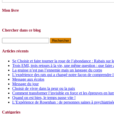
Mon livre
Chercher dans ce blog
Rechercher :
Articles récents
Se Choisir et faire tourner la roue de l’abondance : Rabais sur l
Trois EMI, trois retours à la vie, une même question : que faire 
La graisse n’est pas l’ennemie mais un langage du corps
L’expérience des rats qui a changé notre façon de comprendre l
Message aux écolos
Message du jour
Choisir de vivre dans la peur ou la paix
Comment transformer l’invisible en force et les épreuves en lum
Quand on est bien, le temps passe vite !
L’Expérience de Rosenhan : de personnes saines à psychiatrisé
Catégories