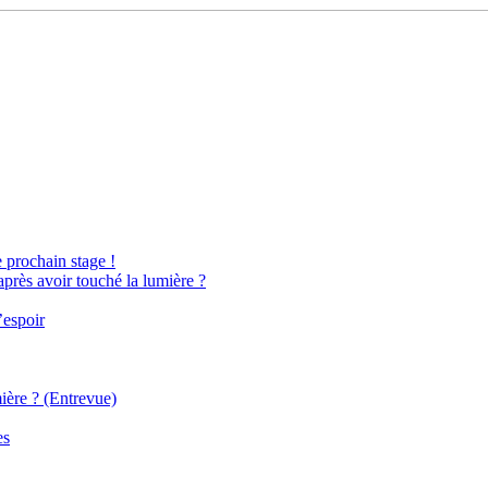
e prochain stage !
après avoir touché la lumière ?
’espoir
ière ? (Entrevue)
es