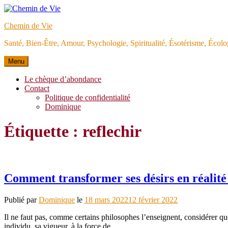
Aller
au
Chemin de Vie
contenu
Santé, Bien-Être, Amour, Psychologie, Spiritualité, Ésotérisme, Éco
Menu
Le chèque d’abondance
Contact
Politique de confidentialité
Dominique
Étiquette :
reflechir
Comment transformer ses désirs en réalité
Publié par
Dominique
le
18 mars 2022
12 février 2022
Il ne faut pas, comme certains philosophes l’enseignent, considérer que
individu, sa vigueur, à la force de…