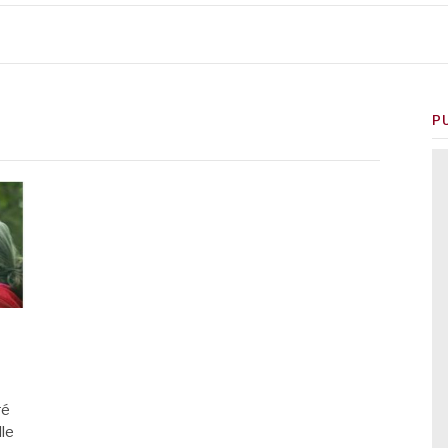
P
ré
lle