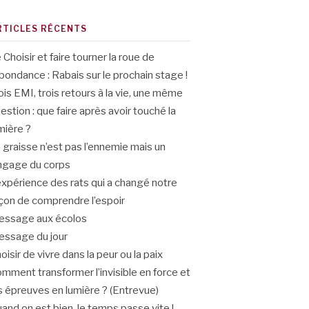
RTICLES RÉCENTS
 Choisir et faire tourner la roue de
abondance : Rabais sur le prochain stage !
ois EMI, trois retours à la vie, une même
estion : que faire après avoir touché la
mière ?
 graisse n’est pas l’ennemie mais un
ngage du corps
expérience des rats qui a changé notre
çon de comprendre l’espoir
ssage aux écolos
ssage du jour
oisir de vivre dans la peur ou la paix
mment transformer l’invisible en force et
s épreuves en lumière ? (Entrevue)
and on est bien, le temps passe vite !