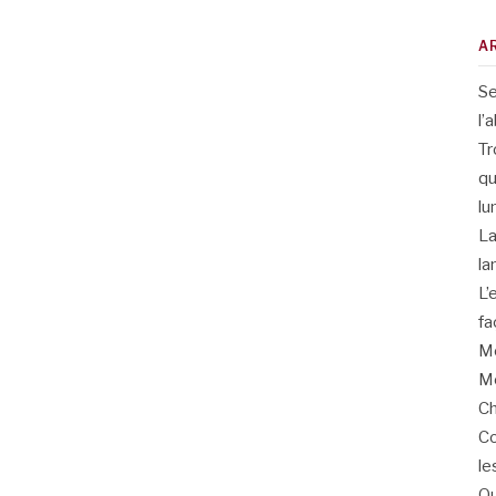
A
Se
l’
Tr
qu
lu
La
la
L’
fa
Me
Me
Ch
Co
le
Qu