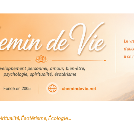
E
iritualité, Ésotérisme, Écologie…