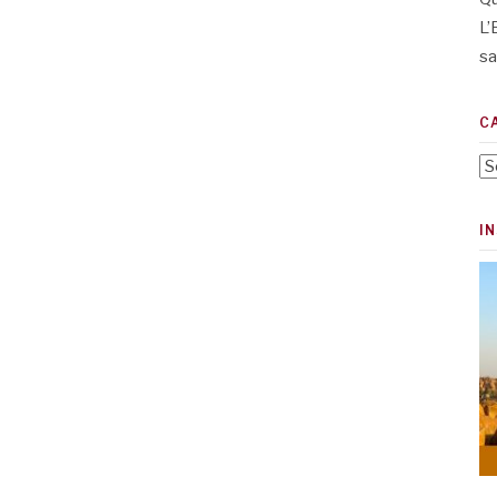
L’
sa
C
Ca
I