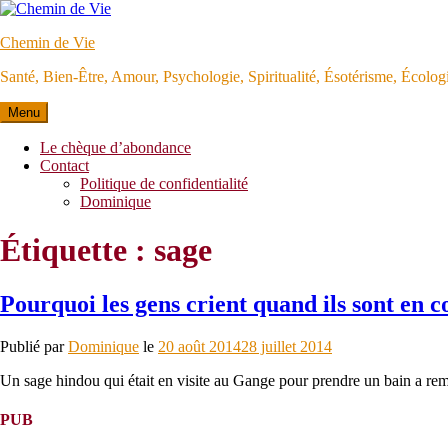
Aller
au
Chemin de Vie
contenu
Santé, Bien-Être, Amour, Psychologie, Spiritualité, Ésotérisme, Écolo
Menu
Le chèque d’abondance
Contact
Politique de confidentialité
Dominique
Étiquette :
sage
Pourquoi les gens crient quand ils sont en c
Publié par
Dominique
le
20 août 2014
28 juillet 2014
Un sage hindou qui était en visite au Gange pour prendre un bain a rema
PUB