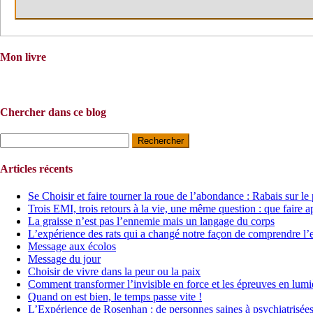
Mon livre
Chercher dans ce blog
Rechercher :
Articles récents
Se Choisir et faire tourner la roue de l’abondance : Rabais sur le
Trois EMI, trois retours à la vie, une même question : que faire a
La graisse n’est pas l’ennemie mais un langage du corps
L’expérience des rats qui a changé notre façon de comprendre l’
Message aux écolos
Message du jour
Choisir de vivre dans la peur ou la paix
Comment transformer l’invisible en force et les épreuves en lumi
Quand on est bien, le temps passe vite !
L’Expérience de Rosenhan : de personnes saines à psychiatrisée