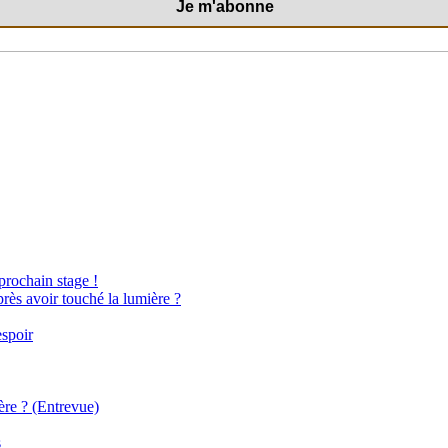
 prochain stage !
près avoir touché la lumière ?
espoir
ère ? (Entrevue)
s