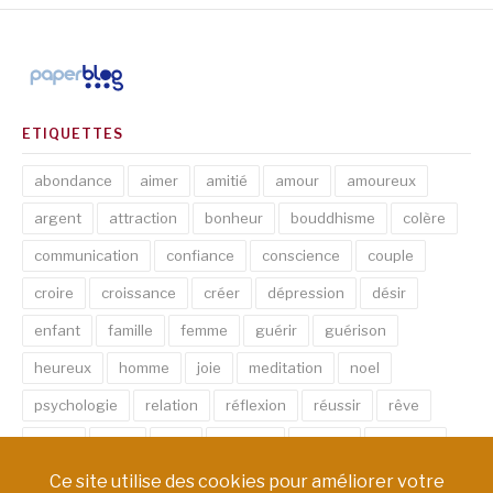
ETIQUETTES
abondance
aimer
amitié
amour
amoureux
argent
attraction
bonheur
bouddhisme
colère
communication
confiance
conscience
couple
croire
croissance
créer
dépression
désir
enfant
famille
femme
guérir
guérison
heureux
homme
joie
meditation
noel
psychologie
relation
réflexion
réussir
rêve
santé
sexe
soin
spirituel
succès
thérapie
vie
âme
émotion
énergie
équilibre