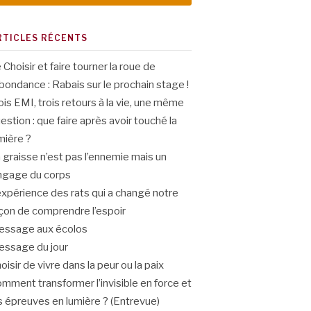
RTICLES RÉCENTS
 Choisir et faire tourner la roue de
abondance : Rabais sur le prochain stage !
ois EMI, trois retours à la vie, une même
estion : que faire après avoir touché la
mière ?
 graisse n’est pas l’ennemie mais un
ngage du corps
expérience des rats qui a changé notre
çon de comprendre l’espoir
ssage aux écolos
ssage du jour
oisir de vivre dans la peur ou la paix
mment transformer l’invisible en force et
s épreuves en lumière ? (Entrevue)