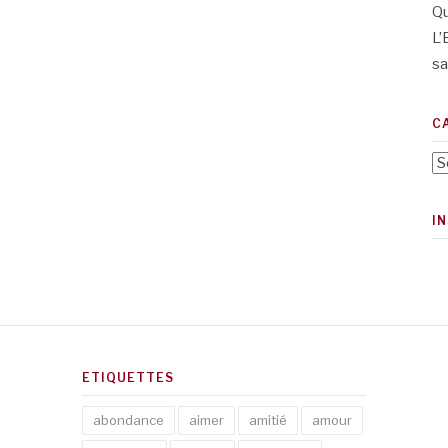
Qu
L’
sa
C
Ca
I
ETIQUETTES
abondance
aimer
amitié
amour