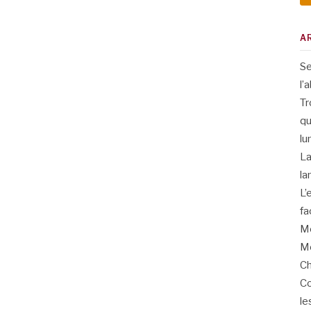
A
Se
l’
Tr
qu
lu
La
la
L’
fa
Me
Me
Ch
Co
le