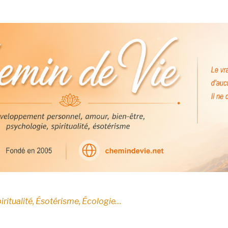
E
iritualité, Ésotérisme, Écologie…