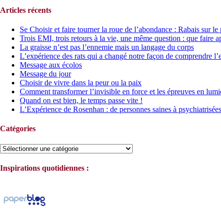
Articles récents
Se Choisir et faire tourner la roue de l’abondance : Rabais sur le
Trois EMI, trois retours à la vie, une même question : que faire a
La graisse n’est pas l’ennemie mais un langage du corps
L’expérience des rats qui a changé notre façon de comprendre l’
Message aux écolos
Message du jour
Choisir de vivre dans la peur ou la paix
Comment transformer l’invisible en force et les épreuves en lumi
Quand on est bien, le temps passe vite !
L’Expérience de Rosenhan : de personnes saines à psychiatrisée
Catégories
Catégories
Inspirations quotidiennes :