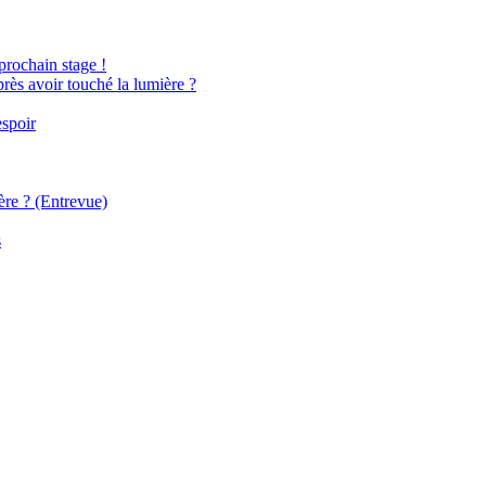
 prochain stage !
près avoir touché la lumière ?
espoir
ère ? (Entrevue)
s