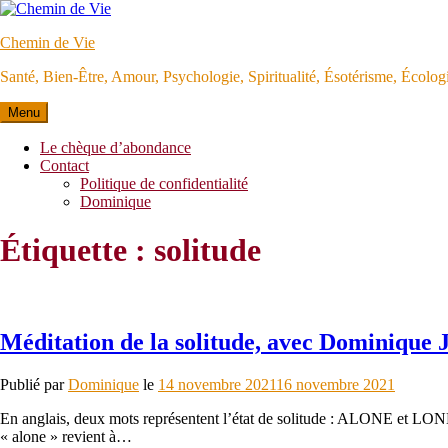
Aller
au
Chemin de Vie
contenu
Santé, Bien-Être, Amour, Psychologie, Spiritualité, Ésotérisme, Écolo
Menu
Le chèque d’abondance
Contact
Politique de confidentialité
Dominique
Étiquette :
solitude
Méditation de la solitude, avec Dominique 
Publié par
Dominique
le
14 novembre 2021
16 novembre 2021
En anglais, deux mots représentent l’état de solitude : ALONE et LONELY
« alone » revient à…