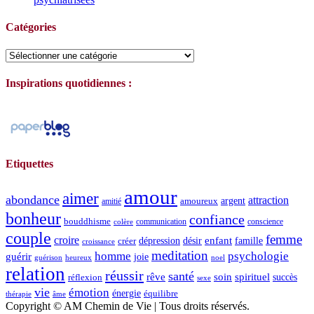
Catégories
Catégories
Inspirations quotidiennes :
Etiquettes
amour
aimer
abondance
attraction
argent
amoureux
amitié
bonheur
confiance
bouddhisme
communication
conscience
colère
couple
femme
croire
dépression
désir
enfant
créer
famille
croissance
meditation
homme
psychologie
guérir
joie
guérison
heureux
noel
relation
réussir
santé
spirituel
rêve
soin
succès
réflexion
sexe
vie
émotion
énergie
équilibre
thérapie
âme
Copyright © AM Chemin de Vie | Tous droits réservés.