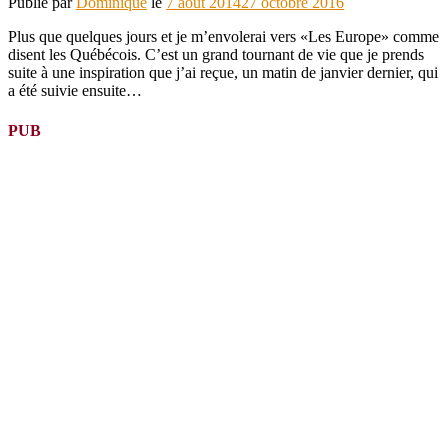
Publié par
Dominique
le
7 août 2014
27 octobre 2016
Plus que quelques jours et je m’envolerai vers «Les Europe» comme
disent les Québécois. C’est un grand tournant de vie que je prends
suite à une inspiration que j’ai reçue, un matin de janvier dernier, qui
a été suivie ensuite…
PUB