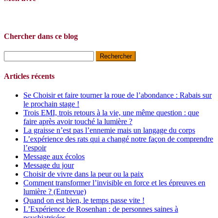
Chercher dans ce blog
Rechercher :
Articles récents
Se Choisir et faire tourner la roue de l’abondance : Rabais sur
le prochain stage !
Trois EMI, trois retours à la vie, une même question : que
faire après avoir touché la lumière ?
La graisse n’est pas l’ennemie mais un langage du corps
L’expérience des rats qui a changé notre façon de comprendre
l’espoir
Message aux écolos
Message du jour
Choisir de vivre dans la peur ou la paix
Comment transformer l’invisible en force et les épreuves en
lumière ? (Entrevue)
Quand on est bien, le temps passe vite !
L’Expérience de Rosenhan : de personnes saines à
psychiatrisées