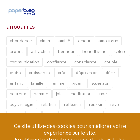
ETIQUETTES
abondance
aimer
amitié
amour
amoureux
argent
attraction
bonheur
bouddhisme
colère
communication
confiance
conscience
couple
croire
croissance
créer
dépression
désir
enfant
famille
femme
guérir
guérison
heureux
homme
joie
meditation
noel
psychologie
relation
réflexion
réussir
rêve
santé
sexe
soin
spirituel
succès
thérapie
vie
âme
émotion
énergie
équilibre