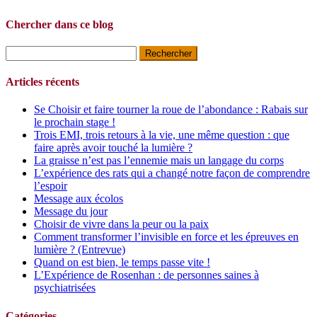
Chercher dans ce blog
Rechercher :
Articles récents
Se Choisir et faire tourner la roue de l’abondance : Rabais sur
le prochain stage !
Trois EMI, trois retours à la vie, une même question : que
faire après avoir touché la lumière ?
La graisse n’est pas l’ennemie mais un langage du corps
L’expérience des rats qui a changé notre façon de comprendre
l’espoir
Message aux écolos
Message du jour
Choisir de vivre dans la peur ou la paix
Comment transformer l’invisible en force et les épreuves en
lumière ? (Entrevue)
Quand on est bien, le temps passe vite !
L’Expérience de Rosenhan : de personnes saines à
psychiatrisées
Catégories