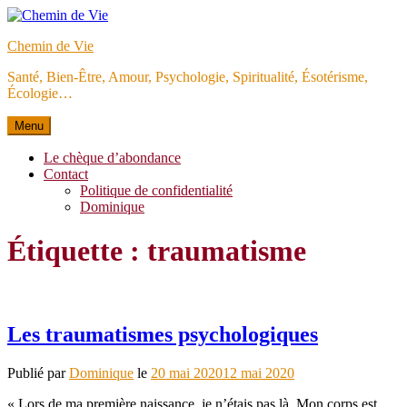
Aller
au
Chemin de Vie
contenu
Santé, Bien-Être, Amour, Psychologie, Spiritualité, Ésotérisme,
Écologie…
Menu
Le chèque d’abondance
Contact
Politique de confidentialité
Dominique
Étiquette :
traumatisme
Les traumatismes psychologiques
Publié par
Dominique
le
20 mai 2020
12 mai 2020
« Lors de ma première naissance, je n’étais pas là. Mon corps est