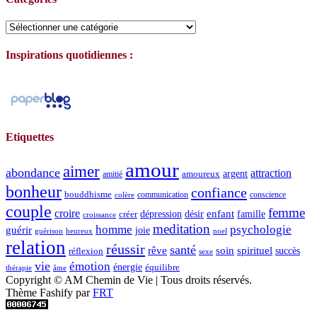
Catégories
Inspirations quotidiennes :
Etiquettes
amour
aimer
abondance
attraction
argent
amoureux
amitié
bonheur
confiance
bouddhisme
communication
conscience
colère
couple
femme
croire
dépression
désir
enfant
créer
famille
croissance
meditation
homme
psychologie
guérir
joie
guérison
heureux
noel
relation
réussir
santé
spirituel
rêve
soin
succès
réflexion
sexe
vie
émotion
énergie
équilibre
thérapie
âme
Copyright © AM Chemin de Vie | Tous droits réservés.
Thème Fashify par
FRT