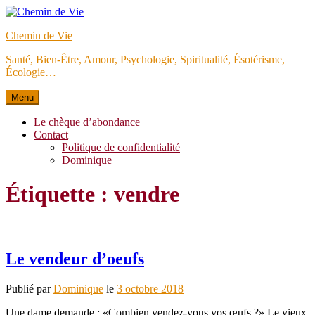
Aller
au
Chemin de Vie
contenu
Santé, Bien-Être, Amour, Psychologie, Spiritualité, Ésotérisme,
Écologie…
Menu
Le chèque d’abondance
Contact
Politique de confidentialité
Dominique
Étiquette :
vendre
Le vendeur d’oeufs
Publié par
Dominique
le
3 octobre 2018
Une dame demande : «Combien vendez-vous vos œufs ?» Le vieux