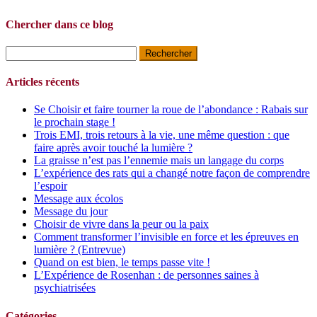
Chercher dans ce blog
Rechercher :
Articles récents
Se Choisir et faire tourner la roue de l’abondance : Rabais sur
le prochain stage !
Trois EMI, trois retours à la vie, une même question : que
faire après avoir touché la lumière ?
La graisse n’est pas l’ennemie mais un langage du corps
L’expérience des rats qui a changé notre façon de comprendre
l’espoir
Message aux écolos
Message du jour
Choisir de vivre dans la peur ou la paix
Comment transformer l’invisible en force et les épreuves en
lumière ? (Entrevue)
Quand on est bien, le temps passe vite !
L’Expérience de Rosenhan : de personnes saines à
psychiatrisées
Catégories