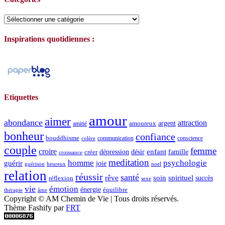
Catégories
Inspirations quotidiennes :
Etiquettes
amour
aimer
abondance
attraction
argent
amoureux
amitié
bonheur
confiance
bouddhisme
communication
conscience
colère
couple
femme
croire
dépression
désir
enfant
créer
famille
croissance
meditation
homme
psychologie
guérir
joie
guérison
heureux
noel
relation
réussir
santé
spirituel
rêve
soin
succès
réflexion
sexe
vie
émotion
énergie
équilibre
thérapie
âme
Copyright © AM Chemin de Vie | Tous droits réservés.
Thème Fashify par
FRT