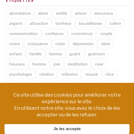
ETIQUETTES
abondance
aimer
amitié
amour
amoureux
argent
attraction
bonheur
bouddhisme
colère
communication
confiance
conscience
couple
croire
croissance
créer
dépression
désir
enfant
famille
femme
guérir
guérison
heureux
homme
joie
meditation
noel
psychologie
relation
réflexion
réussir
rêve
santé
sexe
soin
spirituel
succès
thérapie
vie
âme
émotion
énergie
équilibre
Copyright © AM Chemin de Vie | Tous droits réservés.
Thème Fashify par
FRT