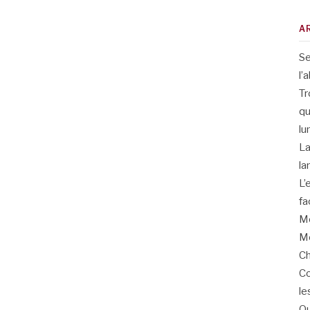
A
Se
l’
Tr
qu
lu
La
la
L’
fa
Me
Me
Ch
Co
le
Qu