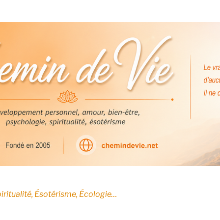
E
iritualité, Ésotérisme, Écologie…