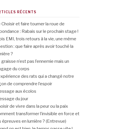
RTICLES RÉCENTS
 Choisir et faire tourner la roue de
abondance : Rabais sur le prochain stage !
ois EMI, trois retours à la vie, une même
estion : que faire après avoir touché la
mière ?
 graisse n’est pas l’ennemie mais un
ngage du corps
expérience des rats qui a changé notre
çon de comprendre l’espoir
ssage aux écolos
ssage du jour
oisir de vivre dans la peur ou la paix
mment transformer l’invisible en force et
s épreuves en lumière ? (Entrevue)
and on est bien, le temps passe vite !