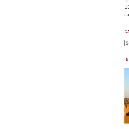
L’
sa
C
Ca
I