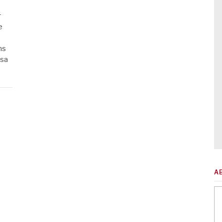
r
e
ns
 sa
A