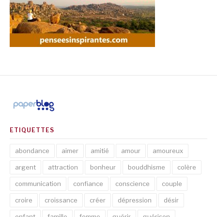
ETIQUETTES
abondance
aimer
amitié
amour
amoureux
argent
attraction
bonheur
bouddhisme
colère
communication
confiance
conscience
couple
croire
croissance
créer
dépression
désir
enfant
famille
femme
guérir
guérison