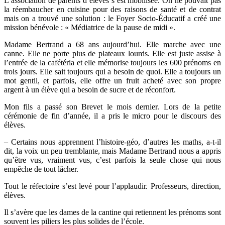
L’association de parents d’élèves s’est mobilisée. On ne pouvait pas
la réembaucher en cuisine pour des raisons de santé et de contrat
mais on a trouvé une solution : le Foyer Socio-Éducatif a créé une
mission bénévole : « Médiatrice de la pause de midi ».
Madame Bertrand a 68 ans aujourd’hui. Elle marche avec une
canne. Elle ne porte plus de plateaux lourds. Elle est juste assise à
l’entrée de la cafétéria et elle mémorise toujours les 600 prénoms en
trois jours. Elle sait toujours qui a besoin de quoi. Elle a toujours un
mot gentil, et parfois, elle offre un fruit acheté avec son propre
argent à un élève qui a besoin de sucre et de réconfort.
Mon fils a passé son Brevet le mois dernier. Lors de la petite
cérémonie de fin d’année, il a pris le micro pour le discours des
élèves.
– Certains nous apprennent l’histoire-géo, d’autres les maths, a-t-il
dit, la voix un peu tremblante, mais Madame Bertrand nous a appris
qu’être vus, vraiment vus, c’est parfois la seule chose qui nous
empêche de tout lâcher.
Tout le réfectoire s’est levé pour l’applaudir. Professeurs, direction,
élèves.
Il s’avère que les dames de la cantine qui retiennent les prénoms sont
souvent les piliers les plus solides de l’école.