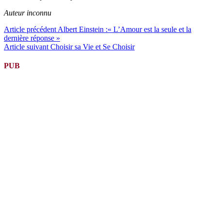
Auteur inconnu
Lire
Article précédent
Albert Einstein :« L’Amour est la seule et la
dernière réponse »
la
Article suivant
Choisir sa Vie et Se Choisir
suite
PUB