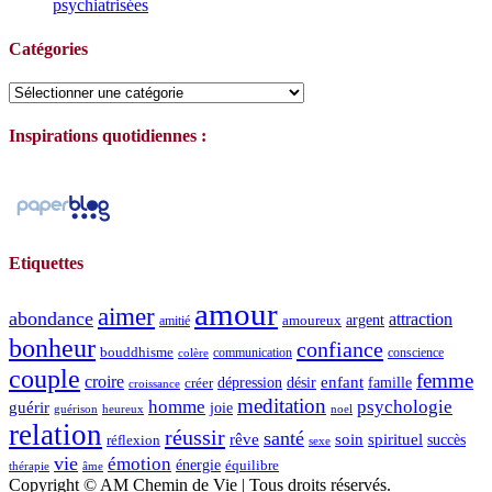
psychiatrisées
Catégories
Catégories
Inspirations quotidiennes :
Etiquettes
amour
aimer
abondance
attraction
argent
amoureux
amitié
bonheur
confiance
bouddhisme
communication
conscience
colère
couple
femme
croire
dépression
désir
enfant
créer
famille
croissance
meditation
homme
psychologie
guérir
joie
guérison
heureux
noel
relation
réussir
santé
spirituel
rêve
soin
succès
réflexion
sexe
vie
émotion
énergie
équilibre
thérapie
âme
Copyright © AM Chemin de Vie | Tous droits réservés.