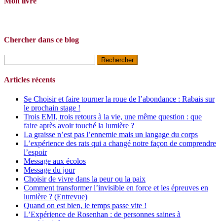
Mon livre
Chercher dans ce blog
Rechercher :
Articles récents
Se Choisir et faire tourner la roue de l’abondance : Rabais sur
le prochain stage !
Trois EMI, trois retours à la vie, une même question : que
faire après avoir touché la lumière ?
La graisse n’est pas l’ennemie mais un langage du corps
L’expérience des rats qui a changé notre façon de comprendre
l’espoir
Message aux écolos
Message du jour
Choisir de vivre dans la peur ou la paix
Comment transformer l’invisible en force et les épreuves en
lumière ? (Entrevue)
Quand on est bien, le temps passe vite !
L’Expérience de Rosenhan : de personnes saines à