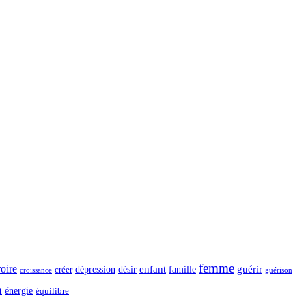
femme
roire
dépression
désir
enfant
guérir
créer
famille
guérison
croissance
n
énergie
équilibre