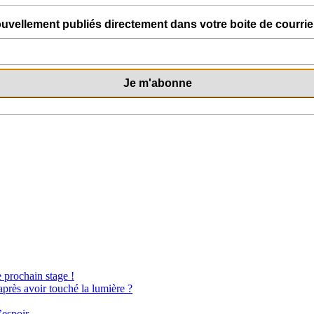
uvellement publiés directement dans votre boite de courriel
e prochain stage !
après avoir touché la lumière ?
’espoir