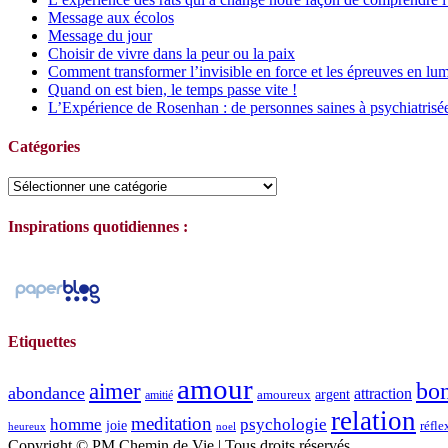
Message aux écolos
Message du jour
Choisir de vivre dans la peur ou la paix
Comment transformer l’invisible en force et les épreuves en lum
Quand on est bien, le temps passe vite !
L’Expérience de Rosenhan : de personnes saines à psychiatrisé
Catégories
Catégories
Inspirations quotidiennes :
Etiquettes
amour
bo
aimer
abondance
attraction
argent
amoureux
amitié
relation
meditation
homme
psychologie
joie
réfle
heureux
noel
Copyright © PM Chemin de Vie | Tous droits réservés.