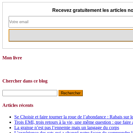
Recevez gratuitement les articles no
Mon livre
Chercher dans ce blog
Rechercher :
Articles récents
Se Choisir et faire tourner la roue de l’abondance : Rabais sur l
Trois EMI, trois retours à la vie, une même question : que faire 
La graisse n’est pas l’ennemie mais un langage du corps
L’expérience des rats qui a changé notre façon de comprendre l