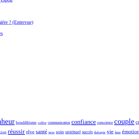
ière ? (Entrevue)
es
nheur
couple
confiance
c
bouddhisme
communication
conscience
colère
réussir
santé
vie
émotio
spirituel
rêve
soin
succès
xion
sexe
thérapie
âme