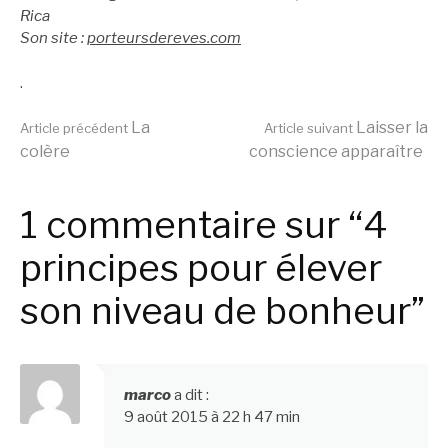
Rica
Son site :
porteursdereves.com
.
Lire
La
Laisser la
Article précédent
Article suivant
colère
conscience apparaître
la
1 commentaire sur “4
suite
principes pour élever
son niveau de bonheur”
marco
a dit :
9 août 2015 à 22 h 47 min