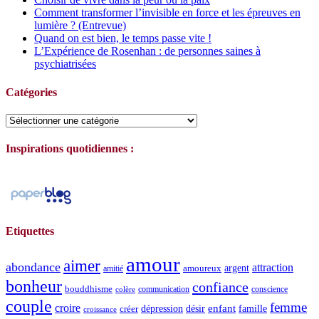
Comment transformer l’invisible en force et les épreuves en
lumière ? (Entrevue)
Quand on est bien, le temps passe vite !
L’Expérience de Rosenhan : de personnes saines à
psychiatrisées
Catégories
Catégories
Inspirations quotidiennes :
Etiquettes
amour
aimer
abondance
attraction
argent
amoureux
amitié
bonheur
confiance
bouddhisme
communication
conscience
colère
couple
femme
croire
dépression
désir
enfant
créer
famille
croissance