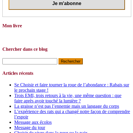
Mon livre
Chercher dans ce blog
Rechercher :
Articles récents
Se Choisir et faire tourner la roue de l’abondance : Rabais sur
le prochain stage !
Trois EMI, trois retours à la vie, une même question : que
faire après avoir touché la lumière ?
La graisse n’est pas l’ennemie mais un langage du corps
L’expérience des rats qui a changé notre façon de comprendre
l’espoir
Message aux écolos
Message du jour
Choisir de vivre dans la peur ou la paix