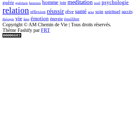
meditation
homme
psychologie
guérir
joie
guérison
heureux
noel
relation
réussir
santé
spirituel
rêve
soin
succès
réflexion
sexe
vie
émotion
énergie
équilibre
thérapie
âme
Copyright © AM Chemin de Vie | Tous droits réservés.
Thème Fashify par
FRT