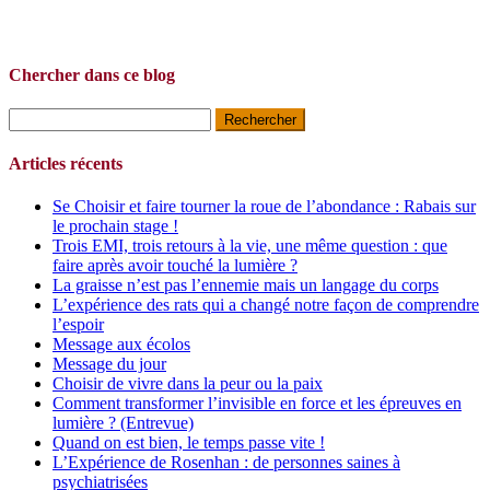
Chercher dans ce blog
Rechercher :
Articles récents
Se Choisir et faire tourner la roue de l’abondance : Rabais sur
le prochain stage !
Trois EMI, trois retours à la vie, une même question : que
faire après avoir touché la lumière ?
La graisse n’est pas l’ennemie mais un langage du corps
L’expérience des rats qui a changé notre façon de comprendre
l’espoir
Message aux écolos
Message du jour
Choisir de vivre dans la peur ou la paix
Comment transformer l’invisible en force et les épreuves en
lumière ? (Entrevue)
Quand on est bien, le temps passe vite !
L’Expérience de Rosenhan : de personnes saines à
psychiatrisées