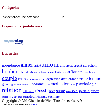
Catégories
Catégories
Inspirations quotidiennes :
Etiquettes
amour
aimer
abondance
attraction
argent
amoureux
amitié
bonheur
confiance
bouddhisme
communication
conscience
colère
couple
femme
croire
dépression
désir
enfant
créer
famille
croissance
meditation
homme
psychologie
guérir
joie
guérison
heureux
noel
relation
réussir
santé
spirituel
rêve
soin
succès
réflexion
sexe
vie
émotion
énergie
équilibre
thérapie
âme
Copyright © AM Chemin de Vie | Tous droits réservés.
Thème Fashify par
FRT