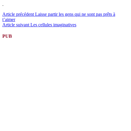
.
Lire
Article précédent
Laisse partir les gens qui ne sont pas prêts à
t’aimer
la
Article suivant
Les cellules imaginatives
suite
PUB