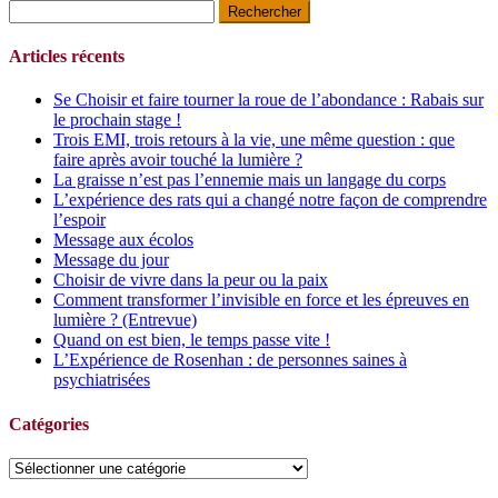
Rechercher :
Articles récents
Se Choisir et faire tourner la roue de l’abondance : Rabais sur
le prochain stage !
Trois EMI, trois retours à la vie, une même question : que
faire après avoir touché la lumière ?
La graisse n’est pas l’ennemie mais un langage du corps
L’expérience des rats qui a changé notre façon de comprendre
l’espoir
Message aux écolos
Message du jour
Choisir de vivre dans la peur ou la paix
Comment transformer l’invisible en force et les épreuves en
lumière ? (Entrevue)
Quand on est bien, le temps passe vite !
L’Expérience de Rosenhan : de personnes saines à
psychiatrisées
Catégories
Catégories