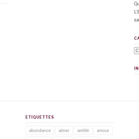
Qu
L’
sa
C
Ca
I
ETIQUETTES
abondance
aimer
amitié
amour