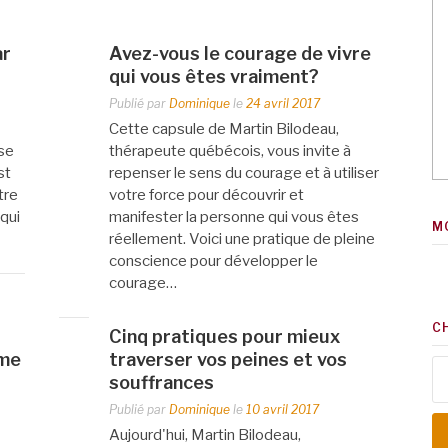
ar
Avez-vous le courage de vivre
qui vous êtes vraiment?
Publié par
Dominique
le
24 avril 2017
Cette capsule de Martin Bilodeau,
ose
thérapeute québécois, vous invite à
st
repenser le sens du courage et à utiliser
tre
votre force pour découvrir et
 qui
manifester la personne qui vous êtes
M
réellement. Voici une pratique de pleine
conscience pour développer le
courage…
C
Cinq pratiques pour mieux
ême
traverser vos peines et vos
Re
souffrances
Publié par
Dominique
le
10 avril 2017
Aujourd'hui, Martin Bilodeau,