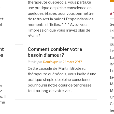
thérapeute québécois, vous partage
t
une pratique de pleine conscience en
quelques étapes pour vous permettre
A
et
de retrouver la paix et l'espoir dans les
Se
el
moments difficiles. * * * Avez-vous
l'impression que vous n'avez plus de
l’
rêves ?…
Tr
qu
nt
Comment combler votre
lu
os
besoin d’amour?
La
Publié par
Dominique
le
21 mars 2017
la
Cette capsule de Martin Bilodeau,
L’
thérapeute québécois, vous invite à une
fa
pratique simple de pleine conscience
Me
pour nourrir notre cœur de tendresse
ie
Me
tout au long de votre vie. .
de
. Il
Ch
mme
Co
le