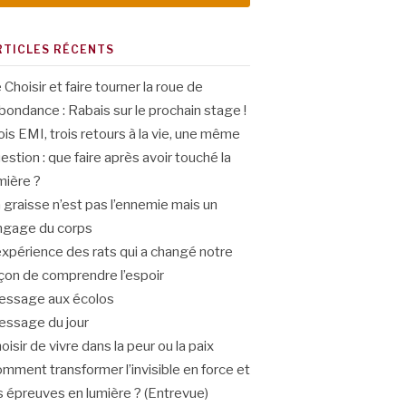
RTICLES RÉCENTS
 Choisir et faire tourner la roue de
abondance : Rabais sur le prochain stage !
ois EMI, trois retours à la vie, une même
estion : que faire après avoir touché la
mière ?
 graisse n’est pas l’ennemie mais un
ngage du corps
expérience des rats qui a changé notre
çon de comprendre l’espoir
ssage aux écolos
ssage du jour
oisir de vivre dans la peur ou la paix
mment transformer l’invisible en force et
s épreuves en lumière ? (Entrevue)