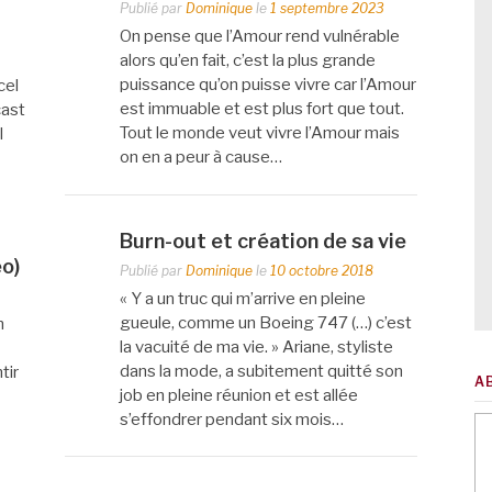
Publié par
Dominique
le
1 septembre 2023
On pense que l’Amour rend vulnérable
alors qu’en fait, c’est la plus grande
puissance qu’on puisse vivre car l’Amour
cel
est immuable et est plus fort que tout.
cast
Tout le monde veut vivre l’Amour mais
l
on en a peur à cause…
Burn-out et création de sa vie
o)
Publié par
Dominique
le
10 octobre 2018
« Y a un truc qui m’arrive en pleine
gueule, comme un Boeing 747 (…) c’est
n
la vacuité de ma vie. » Ariane, styliste
dans la mode, a subitement quitté son
tir
A
job en pleine réunion et est allée
s’effondrer pendant six mois…