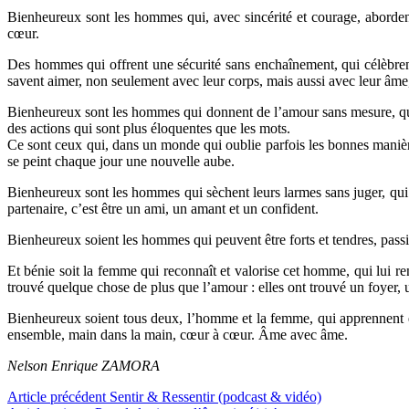
Bienheureux sont les hommes qui, avec sincérité et courage, aborde
cœur.
Des hommes qui offrent une sécurité sans enchaînement, qui célèbrent
savent aimer, non seulement avec leur corps, mais aussi avec leur âme,
Bienheureux sont les hommes qui donnent de l’amour sans mesure, qui b
des actions qui sont plus éloquentes que les mots.
Ce sont ceux qui, dans un monde qui oublie parfois les bonnes manière
se peint chaque jour une nouvelle aube.
Bienheureux sont les hommes qui sèchent leurs larmes sans juger, qui 
partenaire, c’est être un ami, un amant et un confident.
Bienheureux soient les hommes qui peuvent être forts et tendres, passio
Et bénie soit la femme qui reconnaît et valorise cet homme, qui lui r
trouvé quelque chose de plus que l’amour : elles ont trouvé un foyer, 
Bienheureux soient tous deux, l’homme et la femme, qui apprennent en
ensemble, main dans la main, cœur à cœur. Âme avec âme.
Nelson Enrique ZAMORA
Lire
Article précédent
Sentir & Ressentir (podcast & vidéo)