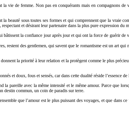
nt la vie de femme. Non pas en conquérants mais en compagnons de voya
 la beauté sous toutes ses formes et qui comprennent que la vraie comp
 respectant et désirant leur partenaire dans la plus pure expression du m
âtissent la confiance jour après jour et qui ont la force de guérir de v
s, restent des gentlemen, qui savent que le romantisme est un art qui ne
donnent la priorité à leur relation et la protègent comme le plus préc
nnés et doux, fous et sensés, car dans cette dualité réside l’essence de
end la pareille avec la même intensité et le même amour. Parce que lors
un destin commun, un coin de paradis sur terre.
semble que l’amour est le plus puissant des voyages, et que dans ce vo