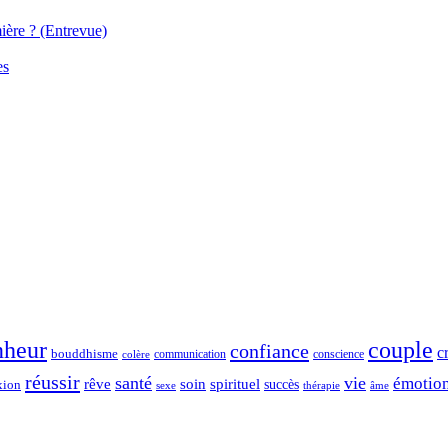
ière ? (Entrevue)
es
nheur
couple
confiance
c
bouddhisme
communication
conscience
colère
réussir
santé
vie
émotio
spirituel
rêve
soin
succès
xion
sexe
thérapie
âme