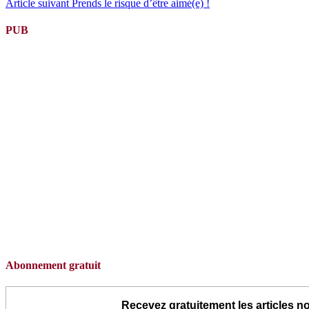
Article suivant
Prends le risque d’être aimé(e) !
la
suite
PUB
Abonnement gratuit
Recevez gratuitement les articles no