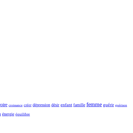
femme
roire
dépression
désir
enfant
guérir
créer
famille
guérison
croissance
n
énergie
équilibre