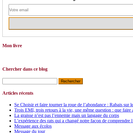
Mon livre
Chercher dans ce blog
Rechercher :
Articles récents
Se Choisir et faire tourner la roue de l’abondance : Rabais sur l
Trois EMI, trois retours à la vie, une même question : que faire 
La graisse n’est pas l’ennemie mais un langage du corps
L’expérience des rats qui a changé notre façon de comprendre l
Message aux écolos
Message du jour