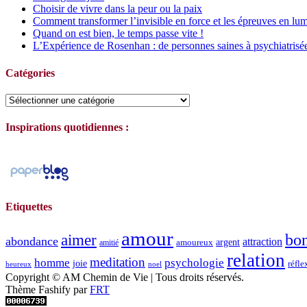
Choisir de vivre dans la peur ou la paix
Comment transformer l’invisible en force et les épreuves en lum
Quand on est bien, le temps passe vite !
L’Expérience de Rosenhan : de personnes saines à psychiatrisé
Catégories
Catégories
Inspirations quotidiennes :
Etiquettes
amour
bo
aimer
abondance
attraction
argent
amoureux
amitié
relation
meditation
homme
psychologie
joie
réfle
heureux
noel
Copyright © AM Chemin de Vie | Tous droits réservés.
Thème Fashify par
FRT