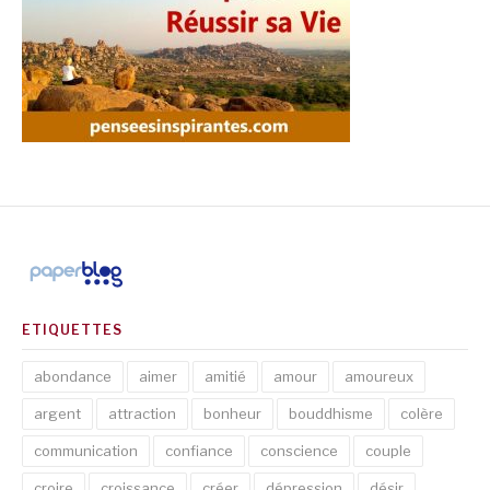
ETIQUETTES
abondance
aimer
amitié
amour
amoureux
argent
attraction
bonheur
bouddhisme
colère
communication
confiance
conscience
couple
croire
croissance
créer
dépression
désir