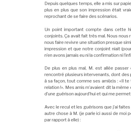
Depuis quelques temps, elle a mis sur papie
plus en plus que son impression était vrai
reprochant de se faire des scénarios.
Un point important compte dans cette hi
conjoints. Ça avait fait très mal. Nous nous
nous faire revivre une situation presque simi
impression et que notre conjoint niait (pou
n’en avons jamais eu ni la confirmation ni l’in
De plus en plus mal, M. est allée passer
rencontré plusieurs intervenants, dont des 
à sa façon, tout comme ses ami(e)s : «Il te 
relation !». Mes amis m’avaient dit la mêm
d’une guérison aujourd’hui et qui me permet d
Avec le recul et les guérisons que j’ai faite
autre chose à M. (je parle ici aussi de moi p
par rapport à elle) :