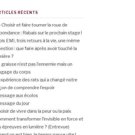
RTICLES RÉCENTS
 Choisir et faire tourner la roue de
abondance : Rabais sur le prochain stage !
ois EMI, trois retours à la vie, une même
estion : que faire après avoir touché la
mière ?
 graisse n’est pas l’ennemie mais un
ngage du corps
expérience des rats qui a changé notre
çon de comprendre l’espoir
ssage aux écolos
ssage du jour
oisir de vivre dans la peur ou la paix
mment transformer l’invisible en force et
s épreuves en lumière ? (Entrevue)
and on est bien, le temps passe vite !