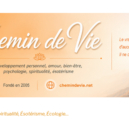
E
iritualité, Ésotérisme, Écologie…