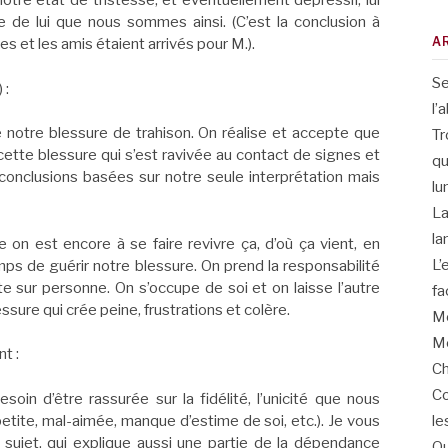
notre état de tristesse, et éventuellement dépressif, lui
 de lui que nous sommes ainsi. (C’est la conclusion à
A
s et les amis étaient arrivés pour M.).
Se
 :
l’
 notre blessure de trahison. On réalise et accepte que
Tr
cette blessure qui s’est ravivée au contact de signes et
qu
conclusions basées sur notre seule interprétation mais
lu
La
la
e on est encore à se faire revivre ça, d’où ça vient, en
L’
mps de guérir notre blessure. On prend la responsabilité
te sur personne. On s’occupe de soi et on laisse l’autre
fa
essure qui crée peine, frustrations et colère.
Me
Me
t :
Ch
Co
oin d’être rassurée sur la fidélité, l’unicité que nous
etite, mal-aimée, manque d’estime de soi, etc.). Je vous
le
n sujet, qui explique aussi une partie de la dépendance
Qu