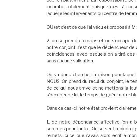
que, en plus, il ment. La responsabilité de 
incombe totalement puisque c’est à cause
laquelle les intervenants du centre de femme
OU (et c’est ce que j’ai vécu et proposé à M.)
2. on se prend en mains et on s’occupe de
notre conjoint n’est que le déclencheur de 
coïncidences, avec lesquels on a tiré des 
sans aucune validation.
On va donc chercher la raison pour laquell
NOUS. On prend du recul du conjoint, le te
de ce qui nous arrive et ne mettons la fau
s’occuper de lui, le temps de guérir notre bl
Dans ce cas-ci, notre état provient clairemen
1. de notre dépendance affective (on a bes
sommes pour l’autre. On se sent moindre, p
remets ici ce que j’avais alors écrit à mo