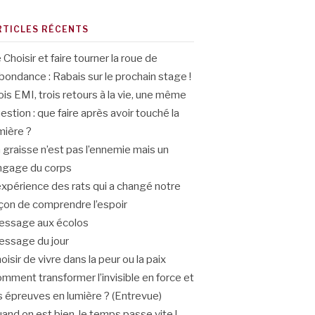
RTICLES RÉCENTS
 Choisir et faire tourner la roue de
abondance : Rabais sur le prochain stage !
ois EMI, trois retours à la vie, une même
estion : que faire après avoir touché la
mière ?
 graisse n’est pas l’ennemie mais un
ngage du corps
expérience des rats qui a changé notre
çon de comprendre l’espoir
ssage aux écolos
ssage du jour
oisir de vivre dans la peur ou la paix
mment transformer l’invisible en force et
s épreuves en lumière ? (Entrevue)
and on est bien, le temps passe vite !