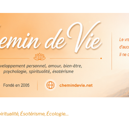
E
iritualité, Ésotérisme, Écologie…