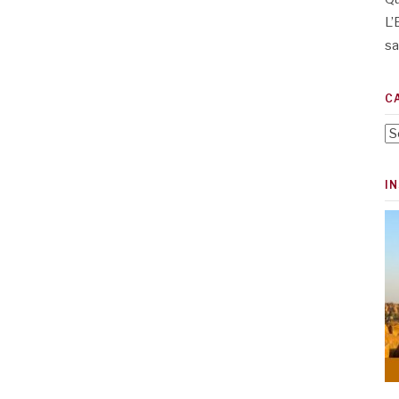
L’
sa
C
Ca
I