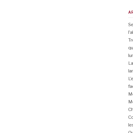
A
Se
l’
Tr
qu
lu
La
la
L’
fa
Me
Me
Ch
Co
le
Qu