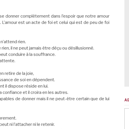
, se donner complètement dans l’espoir que notre amour
L’amour est un acte de foi et celui qui est de peu de foi
 n’attend rien.
rien, il ne peut jamais être déçu ou désillusionné.
eut conduire à la souffrance.
attente.
 retire de la joie,
oissance de soi en dépendent.
t il dispose réside en lui.
ra confiance et il croira en les autres.
capables de donner mais il ne peut-être certain que de lui
A
ibrement.
eut ni l’attacher ni le retenir.