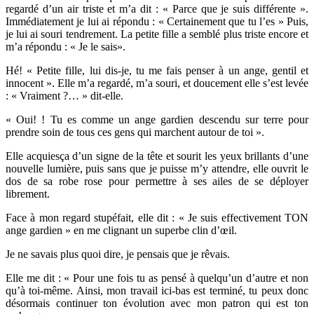
regardé d’un air triste et m’a dit : « Parce que je suis différente ».
Immédiatement je lui ai répondu : « Certainement que tu l’es » Puis,
je lui ai souri tendrement. La petite fille a semblé plus triste encore et
m’a répondu : « Je le sais».
Hé! « Petite fille, lui dis-je, tu me fais penser à un ange, gentil et
innocent ». Elle m’a regardé, m’a souri, et doucement elle s’est levée
: « Vraiment ?… » dit-elle.
« Oui! ! Tu es comme un ange gardien descendu sur terre pour
prendre soin de tous ces gens qui marchent autour de toi ».
Elle acquiesça d’un signe de la tête et sourit les yeux brillants d’une
nouvelle lumière, puis sans que je puisse m’y attendre, elle ouvrit le
dos de sa robe rose pour permettre à ses ailes de se déployer
librement.
Face à mon regard stupéfait, elle dit : « Je suis effectivement TON
ange gardien » en me clignant un superbe clin d’œil.
Je ne savais plus quoi dire, je pensais que je rêvais.
Elle me dit : « Pour une fois tu as pensé à quelqu’un d’autre et non
qu’à toi-même. Ainsi, mon travail ici-bas est terminé, tu peux donc
désormais continuer ton évolution avec mon patron qui est ton