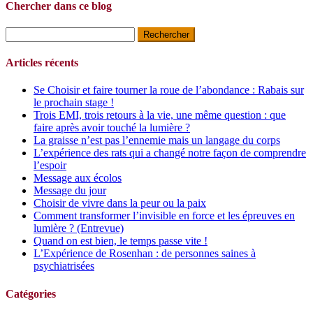
Chercher dans ce blog
Rechercher :
Articles récents
Se Choisir et faire tourner la roue de l’abondance : Rabais sur
le prochain stage !
Trois EMI, trois retours à la vie, une même question : que
faire après avoir touché la lumière ?
La graisse n’est pas l’ennemie mais un langage du corps
L’expérience des rats qui a changé notre façon de comprendre
l’espoir
Message aux écolos
Message du jour
Choisir de vivre dans la peur ou la paix
Comment transformer l’invisible en force et les épreuves en
lumière ? (Entrevue)
Quand on est bien, le temps passe vite !
L’Expérience de Rosenhan : de personnes saines à
psychiatrisées
Catégories