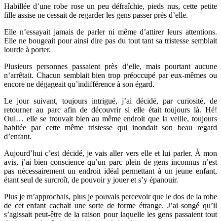
Habillée d’une robe rose un peu défraîchie, pieds nus, cette petite
fille assise ne cessait de regarder les gens passer près d’elle.
Elle n’essayait jamais de parler ni même d’attirer leurs attentions.
Elle ne bougeait pour ainsi dire pas du tout tant sa tristesse semblait
lourde à porter.
Plusieurs personnes passaient près d’elle, mais pourtant aucune
n’arrêtait. Chacun semblait bien trop préoccupé par eux-mêmes ou
encore ne dégageait qu’indifférence à son égard.
Le jour suivant, toujours intrigué, j’ai décidé, par curiosité, de
retourner au parc afin de découvrir si elle était toujours là. Hé!
Oui… elle se trouvait bien au même endroit que la veille, toujours
habitée par cette même tristesse qui inondait son beau regard
d’enfant.
Aujourd’hui c’est décidé, je vais aller vers elle et lui parler. À mon
avis, j’ai bien conscience qu’un parc plein de gens inconnus n’est
pas nécessairement un endroit idéal permettant à un jeune enfant,
étant seul de surcroît, de pouvoir y jouer et s’y épanouir.
Plus je m’approchais, plus je pouvais percevoir que le dos de la robe
de cet enfant cachait une sorte de forme étrange. J’ai songé qu’il
s’agissait peut-être de la raison pour laquelle les gens passaient tout