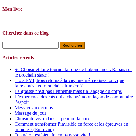
Mon livre
Chercher dans ce blog
Rechercher :
Articles récents
Se Choisir et faire tourner la roue de l’abondance : Rabais sur
le prochain stage !
Trois EMI, trois retours à la vie, une même question : que
faire après avoir touché la lumière ?
La graisse n’est pas l’ennemie mais un langage du corps
L’expérience des rats qui a changé notre façon de comprendre
l’espoir
Message aux écolos
Message du jour
Choisir de vivre dans la peur ou la paix
Comment transformer l’invisible en force et les épreuves en
lumière ? (Entrevue)
Quand on est bien, le temps passe vite !