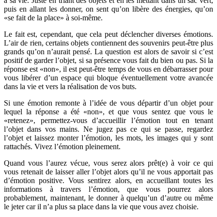
à sa vie. Juste en triant des objets et en les mettant dans un sac vert,
puis en allant les donner, on sent qu’on libère des énergies, qu’on
«se fait de la place» à soi-même.
Le fait est, cependant, que cela peut déclencher diverses émotions.
L’air de rien, certains objets contiennent des souvenirs peut-être plus
grands qu’on n’aurait pensé. La question est alors de savoir si c’est
positif de garder l’objet, si sa présence vous fait du bien ou pas. Si la
réponse est «non», il est peut-être temps de vous en débarrasser pour
vous libérer d’un espace qui bloque éventuellement votre avancée
dans la vie et vers la réalisation de vos buts.
Si une émotion remonte à l’idée de vous départir d’un objet pour
lequel la réponse a été «non», et que vous sentez que vous le
«retenez», permettez-vous d’accueillir l’émotion tout en tenant
l’objet dans vos mains. Ne jugez pas ce qui se passe, regardez
l’objet et laissez monter l’émotion, les mots, les images qui y sont
rattachés. Vivez l’émotion pleinement.
Quand vous l’aurez vécue, vous serez alors prêt(e) à voir ce qui
vous retenait de laisser aller l’objet alors qu’il ne vous apportait pas
d’émotion positive. Vous sentirez alors, en accueillant toutes les
informations à travers l’émotion, que vous pourrez alors
probablement, maintenant, le donner à quelqu’un d’autre ou même
le jeter car il n’a plus sa place dans la vie que vous avez choisie.