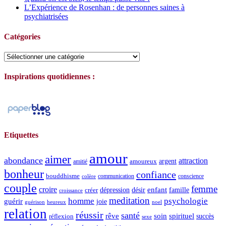
L’Expérience de Rosenhan : de personnes saines à
psychiatrisées
Catégories
Catégories
Inspirations quotidiennes :
Etiquettes
amour
aimer
abondance
attraction
argent
amoureux
amitié
bonheur
confiance
bouddhisme
communication
conscience
colère
couple
femme
croire
dépression
désir
enfant
créer
famille
croissance
meditation
homme
psychologie
guérir
joie
guérison
heureux
noel
relation
réussir
santé
spirituel
rêve
soin
succès
réflexion
sexe