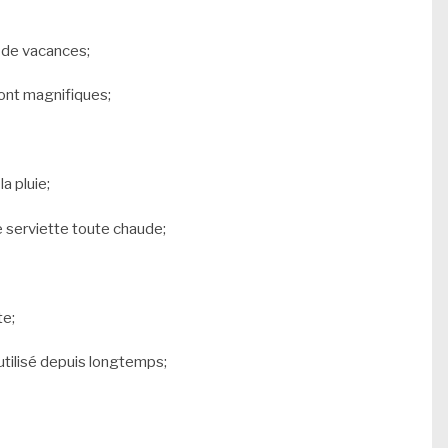
t de vacances;
ont magnifiques;
a pluie;
e serviette toute chaude;
te;
utilisé depuis longtemps;