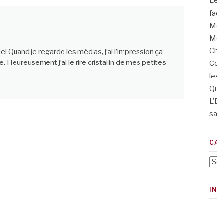
L’
fa
Me
Me
Ch
 Quand je regarde les médias, j’ai l’impression ça
e. Heureusement j’ai le rire cristallin de mes petites
Co
le
Qu
L’
sa
C
Ca
I