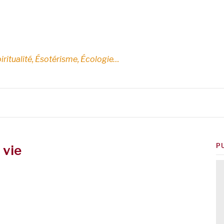
E
iritualité, Ésotérisme, Écologie…
P
 vie