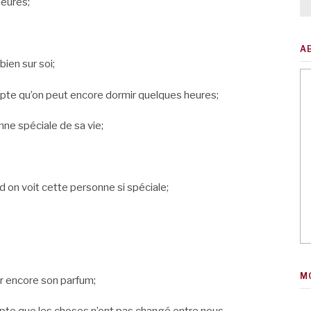
heures;
A
ien sur soi;
ompte qu’on peut encore dormir quelques heures;
nne spéciale de sa vie;
 on voit cette personne si spéciale;
M
ir encore son parfum;