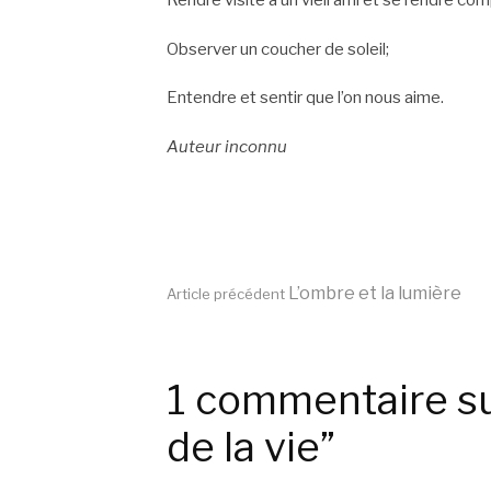
Rendre visite à un vieil ami et se rendre c
Observer un coucher de soleil;
Entendre et sentir que l’on nous aime.
Auteur inconnu
Lire
L’ombre et la lumière
Article précédent
la
1 commentaire s
suite
de la vie”