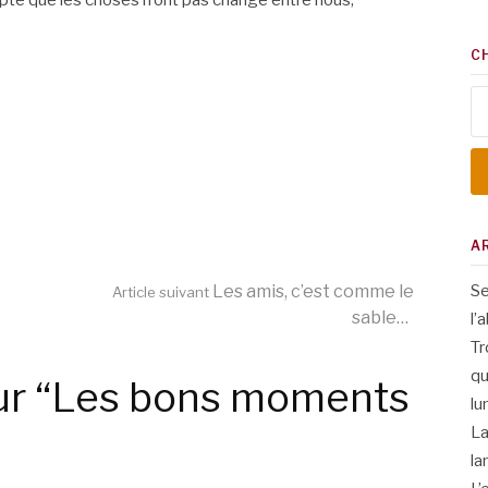
ompte que les choses n’ont pas changé entre nous,
C
Re
A
Les amis, c’est comme le
Se
Article suivant
sable…
l’
Tr
qu
ur “Les bons moments
lu
La
la