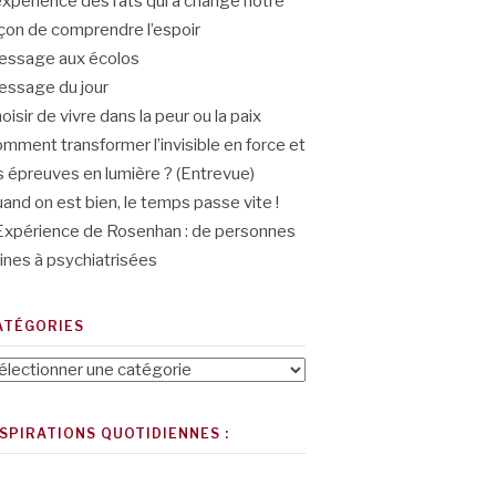
expérience des rats qui a changé notre
çon de comprendre l’espoir
ssage aux écolos
ssage du jour
oisir de vivre dans la peur ou la paix
mment transformer l’invisible en force et
s épreuves en lumière ? (Entrevue)
and on est bien, le temps passe vite !
Expérience de Rosenhan : de personnes
ines à psychiatrisées
ATÉGORIES
tégories
NSPIRATIONS QUOTIDIENNES :