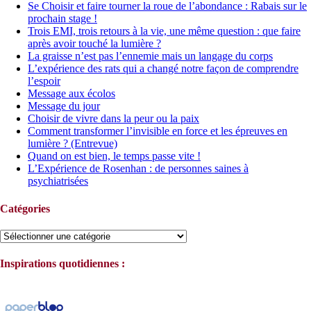
Se Choisir et faire tourner la roue de l’abondance : Rabais sur le
prochain stage !
Trois EMI, trois retours à la vie, une même question : que faire
après avoir touché la lumière ?
La graisse n’est pas l’ennemie mais un langage du corps
L’expérience des rats qui a changé notre façon de comprendre
l’espoir
Message aux écolos
Message du jour
Choisir de vivre dans la peur ou la paix
Comment transformer l’invisible en force et les épreuves en
lumière ? (Entrevue)
Quand on est bien, le temps passe vite !
L’Expérience de Rosenhan : de personnes saines à
psychiatrisées
Catégories
Catégories
Inspirations quotidiennes :