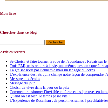
Mon livre
Chercher dans ce blog
Rechercher :
Articles récents
Se Choisir et faire tourner la roue de l’abondance : Rabais sur le
Trois EMI, trois retours à la vie, une même question : que faire a
La graisse n’est pas l’ennemie mais un langage du corps
L’expérience des rats qui a changé notre façon de comprendre l’
Message aux écolos
Message du jour
Choisir de vivre dans la peur ou la paix
Comment transformer l’invisible en force et les épreuves en lumi
Quand on est bien, le temps passe vite !
L’Expérience de Rosenhan : de personnes saines à psychiatrisée