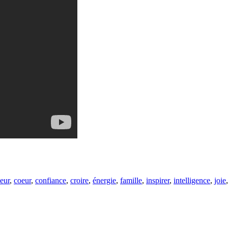
eur
,
coeur
,
confiance
,
croire
,
énergie
,
famille
,
inspirer
,
intelligence
,
joie