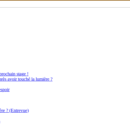
 prochain stage !
près avoir touché la lumière ?
espoir
ère ? (Entrevue)
s