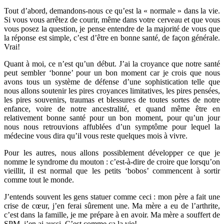
Tout d’abord, demandons-nous ce qu’est la « normale » dans la vie.
Si vous vous arrêtez de courir, même dans votre cerveau et que vous
vous posez la question, je pense entendre de la majorité de vous que
la réponse est simple, c’est d’être en bonne santé, de façon générale.
Vrai!
Quant à moi, ce n’est qu’un début. J’ai la croyance que notre santé
peut sembler ‘bonne’ pour un bon moment car je crois que nous
avons tous un système de défense d’une sophistication telle que
nous allons soutenir les pires croyances limitatives, les pires pensées,
les pires souvenirs, traumas et blessures de toutes sortes de notre
enfance, voire de notre ancestralité, et quand même être en
relativement bonne santé pour un bon moment, pour qu’un jour
nous nous retrouvions affublées d’un symptôme pour lequel la
médecine vous dira qu’il vous reste quelques mois à vivre.
Pour les autres, nous allons possiblement développer ce que je
nomme le syndrome du mouton : c’est-à-dire de croire que lorsqu’on
vieillit, il est normal que les petits ‘bobos’ commencent à sortir
comme tout le monde.
J’entends souvent les gens statuer comme ceci : mon père a fait une
crise de cœur, j’en ferai sûrement une. Ma mère a eu de l’arthrite,
c’est dans la famille, je me prépare à en avoir. Ma mère a souffert de
SPM, j’en ai aussi. C’est comme ça la vie!