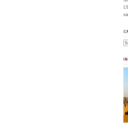
L’
sa
C
Ca
I