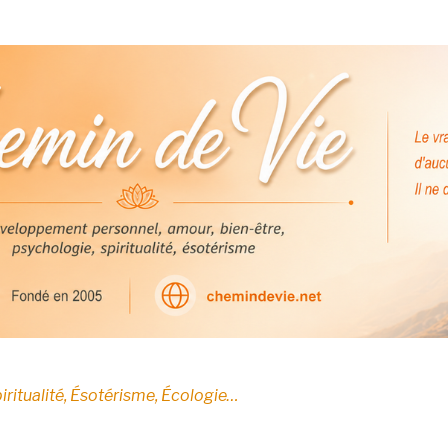
E
iritualité, Ésotérisme, Écologie…