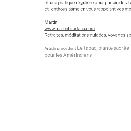
et une pratique régulière pour parfaire les t
et l’enthousiasme en vous rappelant vos mo
Martin
www.martinbilodeau.com
Retraites, méditations guidées, voyages spi
Lire
Le tabac, plante sacrée
Article précédent
pour les Amérindiens
la
suite