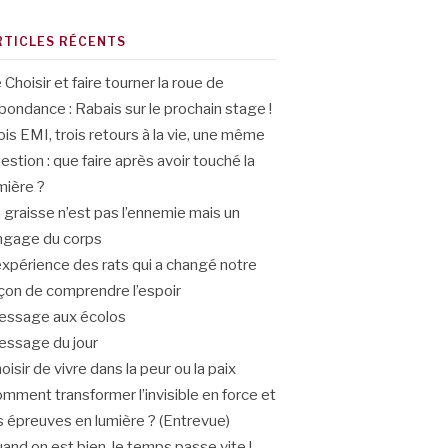
RTICLES RÉCENTS
 Choisir et faire tourner la roue de
abondance : Rabais sur le prochain stage !
ois EMI, trois retours à la vie, une même
estion : que faire après avoir touché la
mière ?
 graisse n’est pas l’ennemie mais un
ngage du corps
expérience des rats qui a changé notre
çon de comprendre l’espoir
ssage aux écolos
ssage du jour
oisir de vivre dans la peur ou la paix
mment transformer l’invisible en force et
s épreuves en lumière ? (Entrevue)
and on est bien, le temps passe vite !