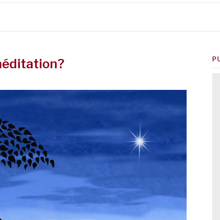
P
méditation?