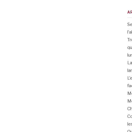
A
Se
l’
Tr
qu
lu
La
la
L’
fa
Me
Me
Ch
Co
le
Qu