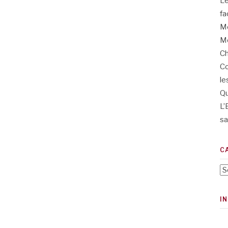
L’
fa
Me
Me
Ch
Co
le
Qu
L’
sa
C
Ca
I