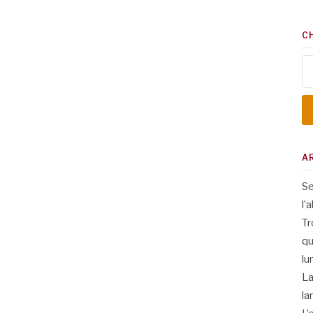
C
Re
A
Se
l’
Tr
qu
lu
La
la