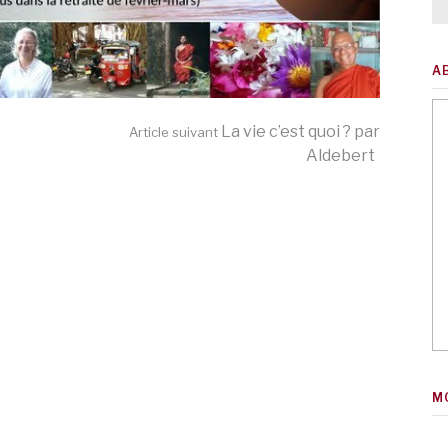
A
La vie c’est quoi ? par
Article suivant
Aldebert
M