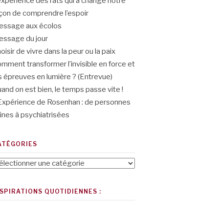
expérience des rats qui a changé notre
çon de comprendre l’espoir
ssage aux écolos
ssage du jour
oisir de vivre dans la peur ou la paix
mment transformer l’invisible en force et
s épreuves en lumière ? (Entrevue)
and on est bien, le temps passe vite !
Expérience de Rosenhan : de personnes
ines à psychiatrisées
ATÉGORIES
tégories
NSPIRATIONS QUOTIDIENNES :