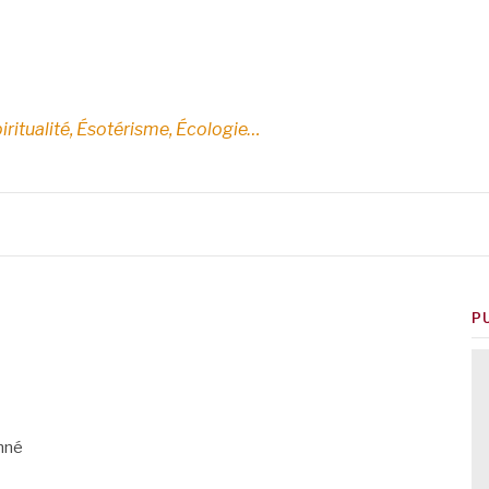
E
iritualité, Ésotérisme, Écologie…
P
nné