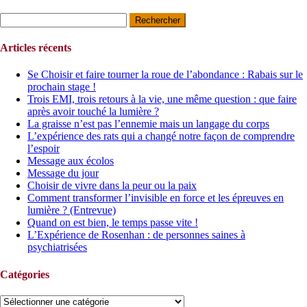
Rechercher :
Articles récents
Se Choisir et faire tourner la roue de l’abondance : Rabais sur le
prochain stage !
Trois EMI, trois retours à la vie, une même question : que faire
après avoir touché la lumière ?
La graisse n’est pas l’ennemie mais un langage du corps
L’expérience des rats qui a changé notre façon de comprendre
l’espoir
Message aux écolos
Message du jour
Choisir de vivre dans la peur ou la paix
Comment transformer l’invisible en force et les épreuves en
lumière ? (Entrevue)
Quand on est bien, le temps passe vite !
L’Expérience de Rosenhan : de personnes saines à
psychiatrisées
Catégories
Catégories