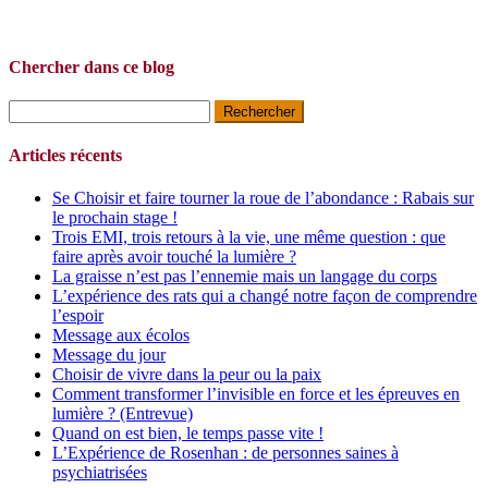
Chercher dans ce blog
Rechercher :
Articles récents
Se Choisir et faire tourner la roue de l’abondance : Rabais sur
le prochain stage !
Trois EMI, trois retours à la vie, une même question : que
faire après avoir touché la lumière ?
La graisse n’est pas l’ennemie mais un langage du corps
L’expérience des rats qui a changé notre façon de comprendre
l’espoir
Message aux écolos
Message du jour
Choisir de vivre dans la peur ou la paix
Comment transformer l’invisible en force et les épreuves en
lumière ? (Entrevue)
Quand on est bien, le temps passe vite !
L’Expérience de Rosenhan : de personnes saines à
psychiatrisées