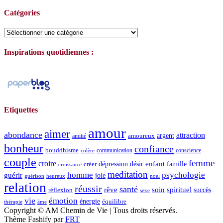
Catégories
Catégories
Inspirations quotidiennes :
Etiquettes
amour
aimer
abondance
attraction
argent
amoureux
amitié
bonheur
confiance
bouddhisme
communication
conscience
colère
couple
femme
croire
dépression
désir
enfant
créer
famille
croissance
meditation
homme
psychologie
guérir
joie
guérison
heureux
noel
relation
réussir
santé
spirituel
rêve
soin
succès
réflexion
sexe
vie
émotion
énergie
équilibre
thérapie
âme
Copyright © AM Chemin de Vie | Tous droits réservés.
Thème Fashify par
FRT