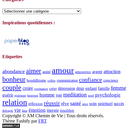
Catégories
Inspirations quotidiennes :
Etiquettes
amour
aimer
abondance
attraction
argent
amoureux
amitié
bonheur
confiance
bouddhisme
communication
conscience
colère
couple
femme
croire
dépression
désir
enfant
créer
famille
croissance
meditation
homme
psychologie
guérir
joie
guérison
heureux
noel
relation
réussir
santé
spirituel
rêve
soin
succès
réflexion
sexe
vie
émotion
énergie
équilibre
thérapie
âme
Copyright © AM Chemin de Vie | Tous droits réservés.
Thème Fashify par
FRT