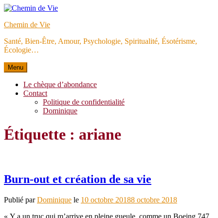
Aller
au
Chemin de Vie
contenu
Santé, Bien-Être, Amour, Psychologie, Spiritualité, Ésotérisme,
Écologie…
Menu
Le chèque d’abondance
Contact
Politique de confidentialité
Dominique
Étiquette :
ariane
Burn-out et création de sa vie
Publié par
Dominique
le
10 octobre 2018
8 octobre 2018
« Y a un truc qui m’arrive en pleine gueule, comme un Boeing 747