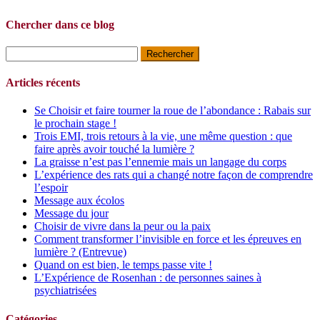
Chercher dans ce blog
Rechercher :
Articles récents
Se Choisir et faire tourner la roue de l’abondance : Rabais sur
le prochain stage !
Trois EMI, trois retours à la vie, une même question : que
faire après avoir touché la lumière ?
La graisse n’est pas l’ennemie mais un langage du corps
L’expérience des rats qui a changé notre façon de comprendre
l’espoir
Message aux écolos
Message du jour
Choisir de vivre dans la peur ou la paix
Comment transformer l’invisible en force et les épreuves en
lumière ? (Entrevue)
Quand on est bien, le temps passe vite !
L’Expérience de Rosenhan : de personnes saines à
psychiatrisées
Catégories