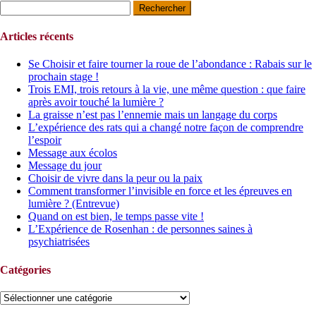
Rechercher :
Articles récents
Se Choisir et faire tourner la roue de l’abondance : Rabais sur le
prochain stage !
Trois EMI, trois retours à la vie, une même question : que faire
après avoir touché la lumière ?
La graisse n’est pas l’ennemie mais un langage du corps
L’expérience des rats qui a changé notre façon de comprendre
l’espoir
Message aux écolos
Message du jour
Choisir de vivre dans la peur ou la paix
Comment transformer l’invisible en force et les épreuves en
lumière ? (Entrevue)
Quand on est bien, le temps passe vite !
L’Expérience de Rosenhan : de personnes saines à
psychiatrisées
Catégories
Catégories